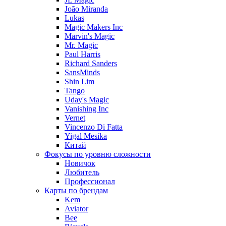
João Miranda
Lukas
Magic Makers Inc
Marvin's Magic
Mr. Magic
Paul Harris
Richard Sanders
SansMinds
Shin Lim
Tango
Uday's Magic
Vanishing Inc
Vernet
Vincenzo Di Fatta
Yigal Mesika
Китай
Фокусы по уровню сложности
Новичок
Любитель
Профессионал
Карты по брендам
Kem
Aviator
Bee