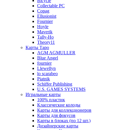
Bicycle
Collectable PC
Copag
Ellusionist
Fournier
Hoyle
Maverik
Tally-Ho
Theory11
Карты Таро
AGM AGMULLER
Blue Angel
fournier
Llewellyn
lo scarabeo
Piatnik
Schiffer Publishing
U.S. GAMES SYSTEMS
Игральные карты
100% пластик
Классические колоды
Карты для коллекционеров
Карты для фокусов
Карты в блоках (по 12 шт.)
Дизайнерские карты