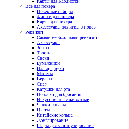
Карты для Кардистри
Все для покера
Покерные наборы
Фишки для покера
Карты для покера
Аксессуары для игры в покер
Реквизит
Самый необходимый реквизит
Аксессуары
Зонты
Трости
Свечи
Бумажники
Пальцы, руки
Монеты
Веревки
Снег
Катушки для рта
Полоски для бросания
Искусственные животные
Чашки и шары
Цветы
Китайские кольца
Жонглирование
Шары для манипулирования