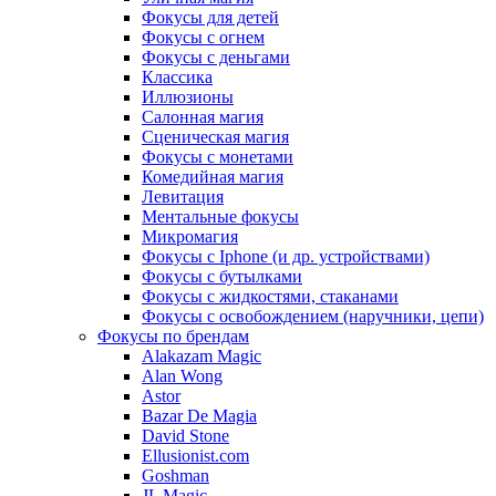
Фокусы для детей
Фокусы с огнем
Фокусы с деньгами
Классика
Иллюзионы
Салонная магия
Сценическая магия
Фокусы с монетами
Комедийная магия
Левитация
Ментальные фокусы
Микромагия
Фокусы с Iphone (и др. устройствами)
Фокусы с бутылками
Фокусы с жидкостями, стаканами
Фокусы с освобождением (наручники, цепи)
Фокусы по брендам
Alakazam Magic
Alan Wong
Astor
Bazar De Magia
David Stone
Ellusionist.com
Goshman
JL Magic