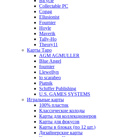
Bicycle
Collectable PC
Copag
Ellusionist
Fournier
Hoyle
Maverik
Tally-Ho
Theory11
Карты Таро
AGM AGMULLER
Blue Angel
fournier
Llewellyn
lo scarabeo
Piatnik
Schiffer Publishing
U.S. GAMES SYSTEMS
Игральные карты
100% пластик
Классические колоды
Карты для коллекционеров
Карты для фокусов
Карты в блоках (по 12 шт.)
Дизайнерские карты