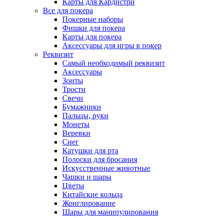
Карты для Кардистри
Все для покера
Покерные наборы
Фишки для покера
Карты для покера
Аксессуары для игры в покер
Реквизит
Самый необходимый реквизит
Аксессуары
Зонты
Трости
Свечи
Бумажники
Пальцы, руки
Монеты
Веревки
Снег
Катушки для рта
Полоски для бросания
Искусственные животные
Чашки и шары
Цветы
Китайские кольца
Жонглирование
Шары для манипулирования