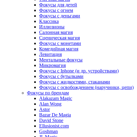
Фокусы для детей
Фокусы с огнем
Фокусы с деньгами
Классика
Иллюзионы
Салонная магия
Сценическая магия
Фокусы с монетами
Комедийная магия
Левитация
Ментальные фокусы
Микромагия
Фокусы с Iphone (и др. устройствами)
Фокусы с бутылками
Фокусы с жидкостями, стаканами
Фокусы с освобождением (наручники, цепи)
Фокусы по брендам
Alakazam Magic
Alan Wong
Astor
Bazar De Magia
David Stone
Ellusionist.com
Goshman
JL Magic