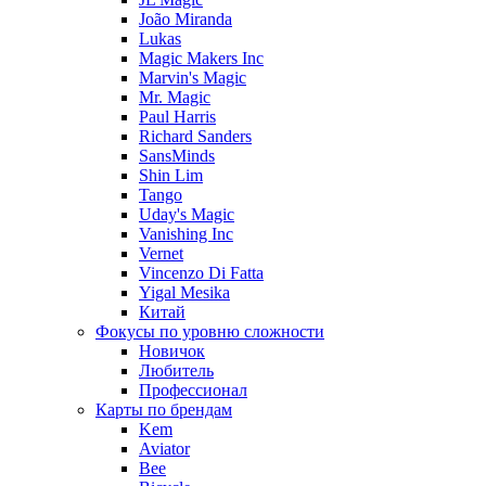
João Miranda
Lukas
Magic Makers Inc
Marvin's Magic
Mr. Magic
Paul Harris
Richard Sanders
SansMinds
Shin Lim
Tango
Uday's Magic
Vanishing Inc
Vernet
Vincenzo Di Fatta
Yigal Mesika
Китай
Фокусы по уровню сложности
Новичок
Любитель
Профессионал
Карты по брендам
Kem
Aviator
Bee