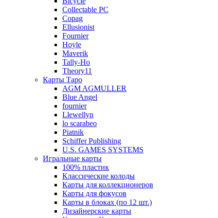
Bicycle
Collectable PC
Copag
Ellusionist
Fournier
Hoyle
Maverik
Tally-Ho
Theory11
Карты Таро
AGM AGMULLER
Blue Angel
fournier
Llewellyn
lo scarabeo
Piatnik
Schiffer Publishing
U.S. GAMES SYSTEMS
Игральные карты
100% пластик
Классические колоды
Карты для коллекционеров
Карты для фокусов
Карты в блоках (по 12 шт.)
Дизайнерские карты