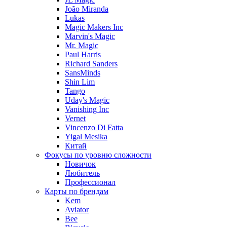
João Miranda
Lukas
Magic Makers Inc
Marvin's Magic
Mr. Magic
Paul Harris
Richard Sanders
SansMinds
Shin Lim
Tango
Uday's Magic
Vanishing Inc
Vernet
Vincenzo Di Fatta
Yigal Mesika
Китай
Фокусы по уровню сложности
Новичок
Любитель
Профессионал
Карты по брендам
Kem
Aviator
Bee