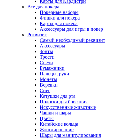
Карты для Кардистри
Все для покера
Покерные наборы
Фишки для покера
Карты для покера
Аксессуары для игры в покер
Реквизит
Самый необходимый реквизит
Аксессуары
Зонты
Трости
Свечи
Бумажники
Пальцы, руки
Монеты
Веревки
Снег
Катушки для рта
Полоски для бросания
Искусственные животные
Чашки и шары
Цветы
Китайские кольца
Жонглирование
Шары для манипулирования