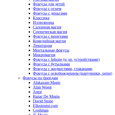
Фокусы для детей
Фокусы с огнем
Фокусы с деньгами
Классика
Иллюзионы
Салонная магия
Сценическая магия
Фокусы с монетами
Комедийная магия
Левитация
Ментальные фокусы
Микромагия
Фокусы с Iphone (и др. устройствами)
Фокусы с бутылками
Фокусы с жидкостями, стаканами
Фокусы с освобождением (наручники, цепи)
Фокусы по брендам
Alakazam Magic
Alan Wong
Astor
Bazar De Magia
David Stone
Ellusionist.com
Goshman
JL Magic