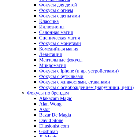
Фокусы для детей
Фокусы с огнем
Фокусы с деньгами
Классика
Иллюзионы
Салонная магия
Сценическая магия
Фокусы с монетами
Комедийная магия
Левитация
Ментальные фокусы
Микромагия
Фокусы с Iphone (и др. устройствами)
Фокусы с бутылками
Фокусы с жидкостями, стаканами
Фокусы с освобождением (наручники, цепи)
Фокусы по брендам
Alakazam Magic
Alan Wong
Astor
Bazar De Magia
David Stone
Ellusionist.com
Goshman
JL Magic