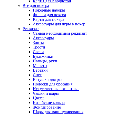
Карты для Кардистри
Все для покера
Покерные наборы
Фишки для покера
Карты для покера
Аксессуары для игры в покер
Реквизит
Самый необходимый реквизит
Аксессуары
Зонты
Трости
Свечи
Бумажники
Пальцы, руки
Монеты
Веревки
Снег
Катушки для рта
Полоски для бросания
Искусственные животные
Чашки и шары
Цветы
Китайские кольца
Жонглирование
Шары для манипулирования