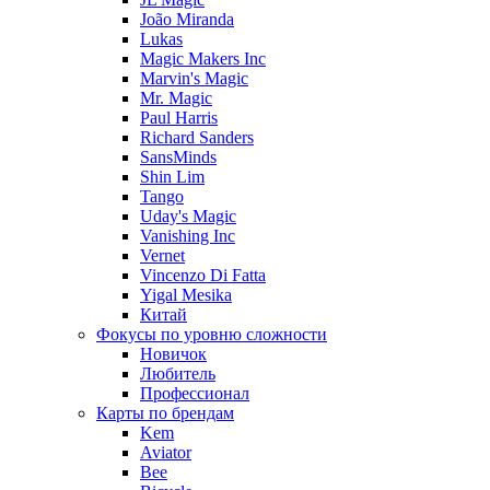
João Miranda
Lukas
Magic Makers Inc
Marvin's Magic
Mr. Magic
Paul Harris
Richard Sanders
SansMinds
Shin Lim
Tango
Uday's Magic
Vanishing Inc
Vernet
Vincenzo Di Fatta
Yigal Mesika
Китай
Фокусы по уровню сложности
Новичок
Любитель
Профессионал
Карты по брендам
Kem
Aviator
Bee