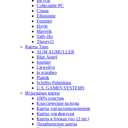
Bicycle
Collectable PC
Copag
Ellusionist
Fournier
Hoyle
Maverik
Tally-Ho
Theory11
Карты Таро
AGM AGMULLER
Blue Angel
fournier
Llewellyn
lo scarabeo
Piatnik
Schiffer Publishing
U.S. GAMES SYSTEMS
Игральные карты
100% пластик
Классические колоды
Карты для коллекционеров
Карты для фокусов
Карты в блоках (по 12 шт.)
Дизайнерские карты