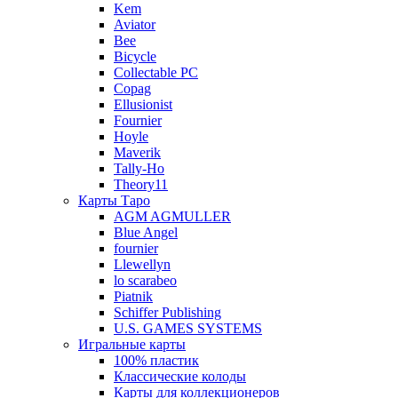
Kem
Aviator
Bee
Bicycle
Collectable PC
Copag
Ellusionist
Fournier
Hoyle
Maverik
Tally-Ho
Theory11
Карты Таро
AGM AGMULLER
Blue Angel
fournier
Llewellyn
lo scarabeo
Piatnik
Schiffer Publishing
U.S. GAMES SYSTEMS
Игральные карты
100% пластик
Классические колоды
Карты для коллекционеров