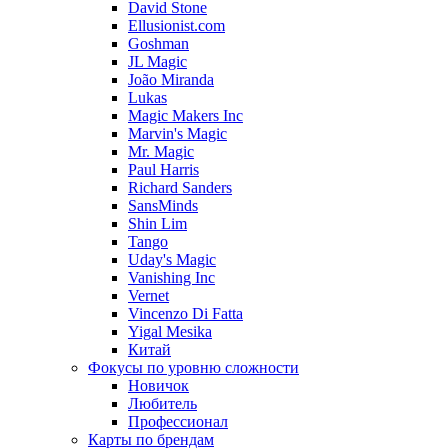
David Stone
Ellusionist.com
Goshman
JL Magic
João Miranda
Lukas
Magic Makers Inc
Marvin's Magic
Mr. Magic
Paul Harris
Richard Sanders
SansMinds
Shin Lim
Tango
Uday's Magic
Vanishing Inc
Vernet
Vincenzo Di Fatta
Yigal Mesika
Китай
Фокусы по уровню сложности
Новичок
Любитель
Профессионал
Карты по брендам