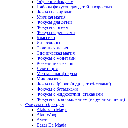
Обучение фокусам
Наборы фокусов для детей и взрослых
Фокусы с картами
Уличная магия
Фокусы для детей
Фокусы с огнем
Фокусы с деньгами
Классика
Иллюзионы
Салонная магия
Сценическая магия
Фокусы с монетами
Комедийная магия
Левитация
Ментальные фокусы
Микромагия
Фокусы с Iphone (и др. устройствами)
Фокусы с бутылками
Фокусы с жидкостями, стаканами
Фокусы с освобождением (наручники, цепи)
Фокусы по брендам
Alakazam Magic
Alan Wong
Astor
Bazar De Magia