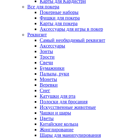
Карты для Кардистри
Все для покера
Покерные наборы
Фишки для покера
Карты для покера
Аксессуары для игры в покер
Реквизит
Самый необходимый реквизит
Аксессуары
Зонты
Трости
Свечи
Бумажники
Пальцы, руки
Монеты
Веревки
Снег
Катушки для рта
Полоски для бросания
Искусственные животные
Чашки и шары
Цветы
Китайские кольца
Жонглирование
Шары для манипулирования