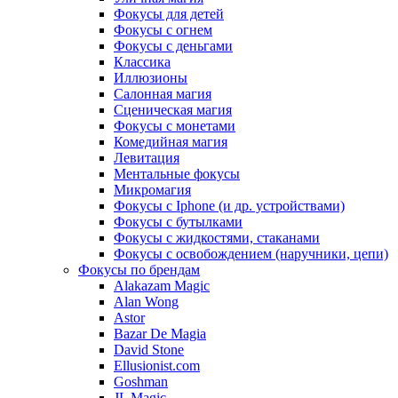
Фокусы для детей
Фокусы с огнем
Фокусы с деньгами
Классика
Иллюзионы
Салонная магия
Сценическая магия
Фокусы с монетами
Комедийная магия
Левитация
Ментальные фокусы
Микромагия
Фокусы с Iphone (и др. устройствами)
Фокусы с бутылками
Фокусы с жидкостями, стаканами
Фокусы с освобождением (наручники, цепи)
Фокусы по брендам
Alakazam Magic
Alan Wong
Astor
Bazar De Magia
David Stone
Ellusionist.com
Goshman
JL Magic