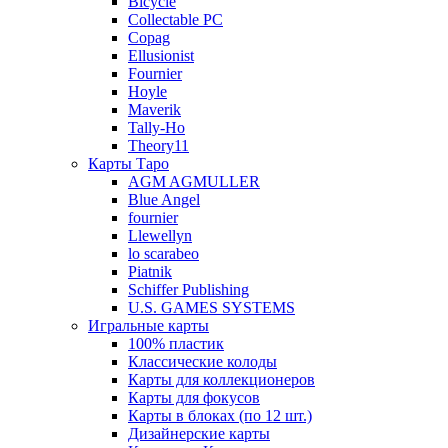
Bicycle
Collectable PC
Copag
Ellusionist
Fournier
Hoyle
Maverik
Tally-Ho
Theory11
Карты Таро
AGM AGMULLER
Blue Angel
fournier
Llewellyn
lo scarabeo
Piatnik
Schiffer Publishing
U.S. GAMES SYSTEMS
Игральные карты
100% пластик
Классические колоды
Карты для коллекционеров
Карты для фокусов
Карты в блоках (по 12 шт.)
Дизайнерские карты