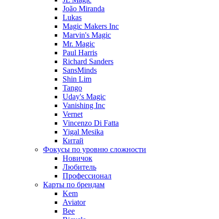
João Miranda
Lukas
Magic Makers Inc
Marvin's Magic
Mr. Magic
Paul Harris
Richard Sanders
SansMinds
Shin Lim
Tango
Uday's Magic
Vanishing Inc
Vernet
Vincenzo Di Fatta
Yigal Mesika
Китай
Фокусы по уровню сложности
Новичок
Любитель
Профессионал
Карты по брендам
Kem
Aviator
Bee