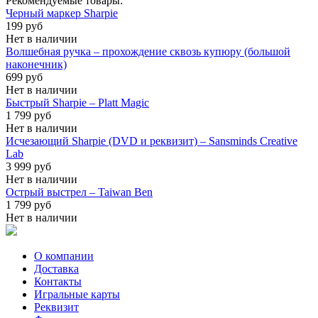
Рекомендуемые товары:
Черный маркер Sharpie
199 руб
Нет в наличии
Волшебная ручка – прохождение сквозь купюру (большой
наконечник)
699 руб
Нет в наличии
Быстрый Sharpie – Platt Magic
1 799 руб
Нет в наличии
Исчезающий Sharpie (DVD и реквизит) – Sansminds Creative
Lab
3 999 руб
Нет в наличии
Острый выстрел – Taiwan Ben
1 799 руб
Нет в наличии
О компании
Доставка
Контакты
Игральные карты
Реквизит