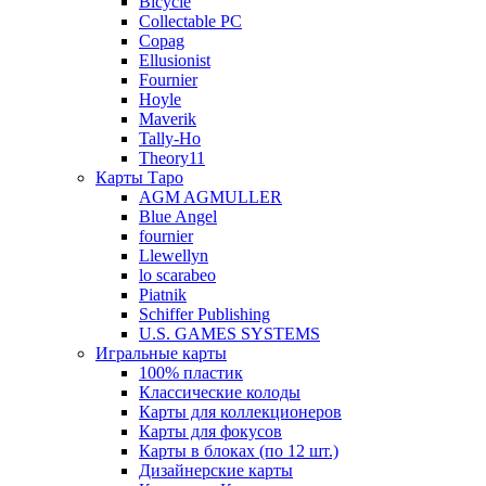
Bicycle
Collectable PC
Copag
Ellusionist
Fournier
Hoyle
Maverik
Tally-Ho
Theory11
Карты Таро
AGM AGMULLER
Blue Angel
fournier
Llewellyn
lo scarabeo
Piatnik
Schiffer Publishing
U.S. GAMES SYSTEMS
Игральные карты
100% пластик
Классические колоды
Карты для коллекционеров
Карты для фокусов
Карты в блоках (по 12 шт.)
Дизайнерские карты