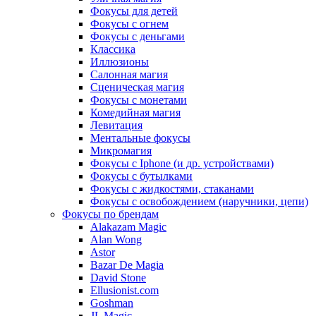
Фокусы для детей
Фокусы с огнем
Фокусы с деньгами
Классика
Иллюзионы
Салонная магия
Сценическая магия
Фокусы с монетами
Комедийная магия
Левитация
Ментальные фокусы
Микромагия
Фокусы с Iphone (и др. устройствами)
Фокусы с бутылками
Фокусы с жидкостями, стаканами
Фокусы с освобождением (наручники, цепи)
Фокусы по брендам
Alakazam Magic
Alan Wong
Astor
Bazar De Magia
David Stone
Ellusionist.com
Goshman
JL Magic