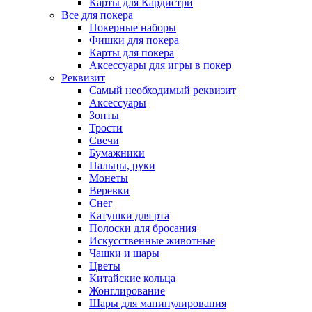
Карты для Кардистри
Все для покера
Покерные наборы
Фишки для покера
Карты для покера
Аксессуары для игры в покер
Реквизит
Самый необходимый реквизит
Аксессуары
Зонты
Трости
Свечи
Бумажники
Пальцы, руки
Монеты
Веревки
Снег
Катушки для рта
Полоски для бросания
Искусственные животные
Чашки и шары
Цветы
Китайские кольца
Жонглирование
Шары для манипулирования