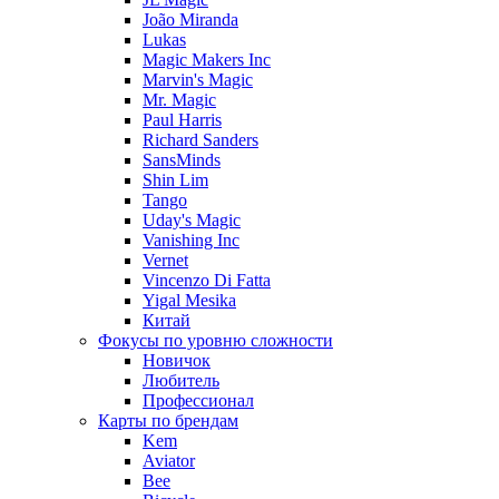
João Miranda
Lukas
Magic Makers Inc
Marvin's Magic
Mr. Magic
Paul Harris
Richard Sanders
SansMinds
Shin Lim
Tango
Uday's Magic
Vanishing Inc
Vernet
Vincenzo Di Fatta
Yigal Mesika
Китай
Фокусы по уровню сложности
Новичок
Любитель
Профессионал
Карты по брендам
Kem
Aviator
Bee