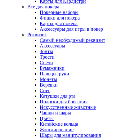
Карты для Кардистри
Все для покера
Покерные наборы
Фишки для покера
Карты для покера
Аксессуары для игры в покер
Реквизит
Самый необходимый реквизит
Аксессуары
Зонты
Трости
Свечи
Бумажники
Пальцы, руки
Монеты
Веревки
Снег
Катушки для рта
Полоски для бросания
Искусственные животные
Чашки и шары
Цветы
Китайские кольца
Жонглирование
Шары для манипулирования