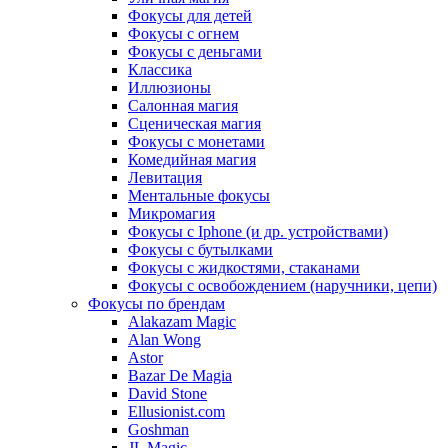
Фокусы для детей
Фокусы с огнем
Фокусы с деньгами
Классика
Иллюзионы
Салонная магия
Сценическая магия
Фокусы с монетами
Комедийная магия
Левитация
Ментальные фокусы
Микромагия
Фокусы с Iphone (и др. устройствами)
Фокусы с бутылками
Фокусы с жидкостями, стаканами
Фокусы с освобождением (наручники, цепи)
Фокусы по брендам
Alakazam Magic
Alan Wong
Astor
Bazar De Magia
David Stone
Ellusionist.com
Goshman
JL Magic