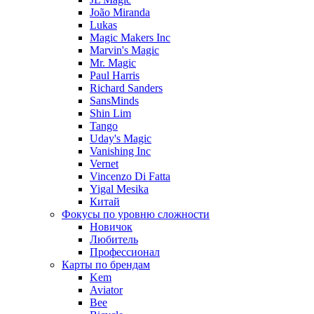
João Miranda
Lukas
Magic Makers Inc
Marvin's Magic
Mr. Magic
Paul Harris
Richard Sanders
SansMinds
Shin Lim
Tango
Uday's Magic
Vanishing Inc
Vernet
Vincenzo Di Fatta
Yigal Mesika
Китай
Фокусы по уровню сложности
Новичок
Любитель
Профессионал
Карты по брендам
Kem
Aviator
Bee