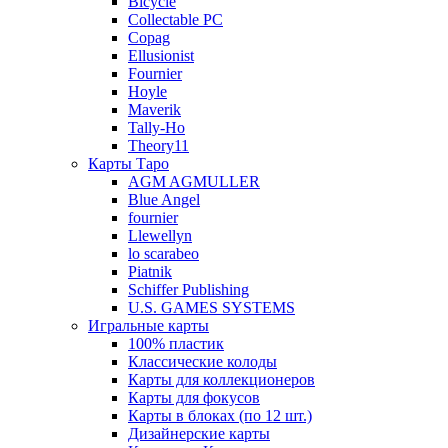
Bicycle
Collectable PC
Copag
Ellusionist
Fournier
Hoyle
Maverik
Tally-Ho
Theory11
Карты Таро
AGM AGMULLER
Blue Angel
fournier
Llewellyn
lo scarabeo
Piatnik
Schiffer Publishing
U.S. GAMES SYSTEMS
Игральные карты
100% пластик
Классические колоды
Карты для коллекционеров
Карты для фокусов
Карты в блоках (по 12 шт.)
Дизайнерские карты