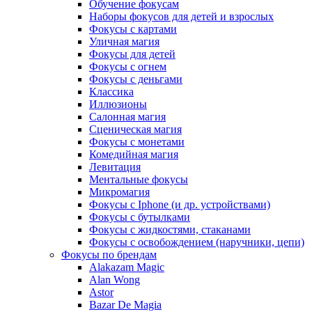
Обучение фокусам
Наборы фокусов для детей и взрослых
Фокусы с картами
Уличная магия
Фокусы для детей
Фокусы с огнем
Фокусы с деньгами
Классика
Иллюзионы
Салонная магия
Сценическая магия
Фокусы с монетами
Комедийная магия
Левитация
Ментальные фокусы
Микромагия
Фокусы с Iphone (и др. устройствами)
Фокусы с бутылками
Фокусы с жидкостями, стаканами
Фокусы с освобождением (наручники, цепи)
Фокусы по брендам
Alakazam Magic
Alan Wong
Astor
Bazar De Magia