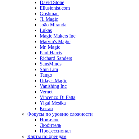
David Stone
Ellusionist.com
Goshman
JL Magic
João Miranda
Lukas
Magic Makers Inc
Marvin's Magic
Mr. Magic
Paul Harris
Richard Sanders
SansMinds
Shin Lim
Tango
Uday's Magic
Vanishing Inc
Vernet
Vincenzo Di Fatta
Yigal Mesika
Китай
Фокусы по уровню сложности
Новичок
Любитель
Профессионал
Карты по брендам