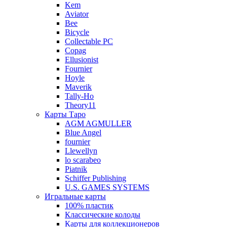
Kem
Aviator
Bee
Bicycle
Collectable PC
Copag
Ellusionist
Fournier
Hoyle
Maverik
Tally-Ho
Theory11
Карты Таро
AGM AGMULLER
Blue Angel
fournier
Llewellyn
lo scarabeo
Piatnik
Schiffer Publishing
U.S. GAMES SYSTEMS
Игральные карты
100% пластик
Классические колоды
Карты для коллекционеров