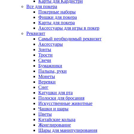
Карты для Кардистри
Все для покера
Покерные наборы
Фишки для покера
Карты для покера
Аксессуары для игры в покер
Реквизит
Самый необходимый реквизит
Аксессуары
Зонты
Трости
Свечи
Бумажники
Пальцы, руки
Монеты
Веревки
Снег
Катушки для рта
Полоски для бросания
Искусственные животные
Чашки и шары
Цветы
Китайские кольца
Жонглирование
Шары для манипулирования