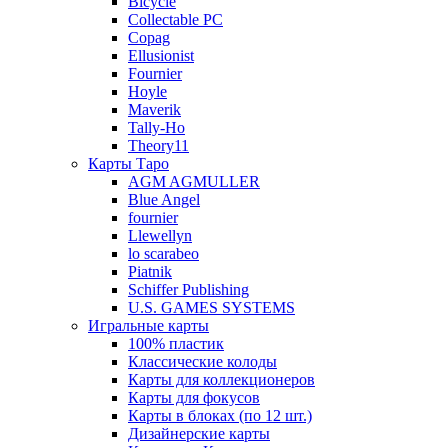
Bicycle
Collectable PC
Copag
Ellusionist
Fournier
Hoyle
Maverik
Tally-Ho
Theory11
Карты Таро
AGM AGMULLER
Blue Angel
fournier
Llewellyn
lo scarabeo
Piatnik
Schiffer Publishing
U.S. GAMES SYSTEMS
Игральные карты
100% пластик
Классические колоды
Карты для коллекционеров
Карты для фокусов
Карты в блоках (по 12 шт.)
Дизайнерские карты