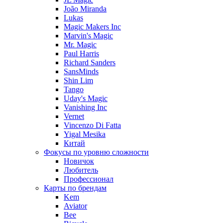
João Miranda
Lukas
Magic Makers Inc
Marvin's Magic
Mr. Magic
Paul Harris
Richard Sanders
SansMinds
Shin Lim
Tango
Uday's Magic
Vanishing Inc
Vernet
Vincenzo Di Fatta
Yigal Mesika
Китай
Фокусы по уровню сложности
Новичок
Любитель
Профессионал
Карты по брендам
Kem
Aviator
Bee