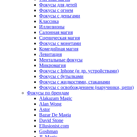
Фокусы для детей
Фокусы с огнем
Фокусы с деньгами
Классика
Иллюзионы
Салонная магия
Сценическая магия
Фокусы с монетами
Комедийная магия
Левитация
Ментальные фокусы
Микромагия
Фокусы с Iphone (и др. устройствами)
Фокусы с бутылками
Фокусы с жидкостями, стаканами
Фокусы с освобождением (наручники, цепи)
Фокусы по брендам
Alakazam Magic
Alan Wong
Astor
Bazar De Magia
David Stone
Ellusionist.com
Goshman
JL Magic