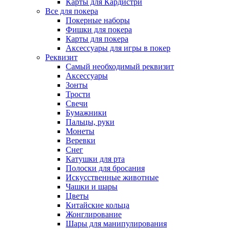
Карты для Кардистри
Все для покера
Покерные наборы
Фишки для покера
Карты для покера
Аксессуары для игры в покер
Реквизит
Самый необходимый реквизит
Аксессуары
Зонты
Трости
Свечи
Бумажники
Пальцы, руки
Монеты
Веревки
Снег
Катушки для рта
Полоски для бросания
Искусственные животные
Чашки и шары
Цветы
Китайские кольца
Жонглирование
Шары для манипулирования