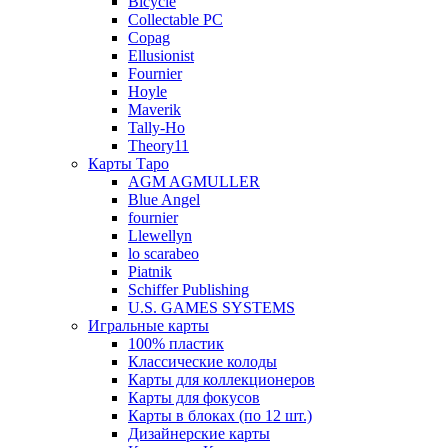
Bicycle
Collectable PC
Copag
Ellusionist
Fournier
Hoyle
Maverik
Tally-Ho
Theory11
Карты Таро
AGM AGMULLER
Blue Angel
fournier
Llewellyn
lo scarabeo
Piatnik
Schiffer Publishing
U.S. GAMES SYSTEMS
Игральные карты
100% пластик
Классические колоды
Карты для коллекционеров
Карты для фокусов
Карты в блоках (по 12 шт.)
Дизайнерские карты