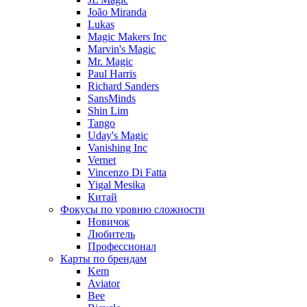
João Miranda
Lukas
Magic Makers Inc
Marvin's Magic
Mr. Magic
Paul Harris
Richard Sanders
SansMinds
Shin Lim
Tango
Uday's Magic
Vanishing Inc
Vernet
Vincenzo Di Fatta
Yigal Mesika
Китай
Фокусы по уровню сложности
Новичок
Любитель
Профессионал
Карты по брендам
Kem
Aviator
Bee