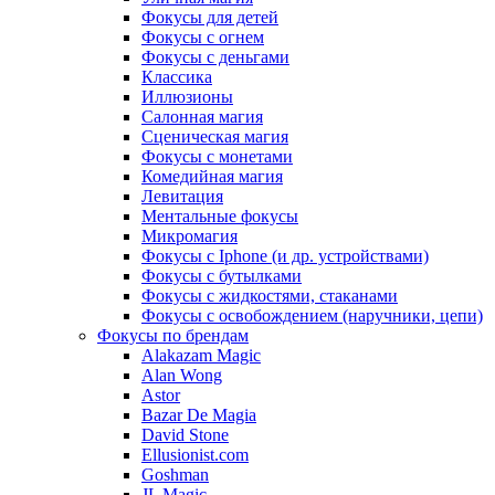
Фокусы для детей
Фокусы с огнем
Фокусы с деньгами
Классика
Иллюзионы
Салонная магия
Сценическая магия
Фокусы с монетами
Комедийная магия
Левитация
Ментальные фокусы
Микромагия
Фокусы с Iphone (и др. устройствами)
Фокусы с бутылками
Фокусы с жидкостями, стаканами
Фокусы с освобождением (наручники, цепи)
Фокусы по брендам
Alakazam Magic
Alan Wong
Astor
Bazar De Magia
David Stone
Ellusionist.com
Goshman
JL Magic