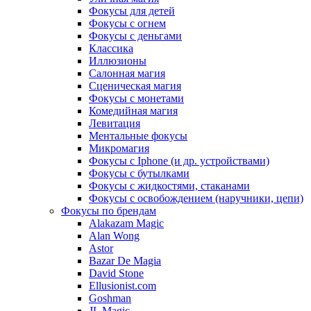
Фокусы для детей
Фокусы с огнем
Фокусы с деньгами
Классика
Иллюзионы
Салонная магия
Сценическая магия
Фокусы с монетами
Комедийная магия
Левитация
Ментальные фокусы
Микромагия
Фокусы с Iphone (и др. устройствами)
Фокусы с бутылками
Фокусы с жидкостями, стаканами
Фокусы с освобождением (наручники, цепи)
Фокусы по брендам
Alakazam Magic
Alan Wong
Astor
Bazar De Magia
David Stone
Ellusionist.com
Goshman
JL Magic