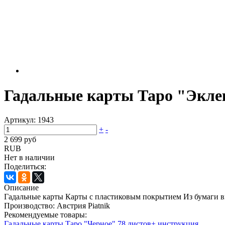
Гадальные карты Таро "Экле
Артикул:
1943
+
-
2 699 руб
RUB
Нет в наличии
Поделиться:
Описание
Гадальные карты Карты c пластиковым покрытием Из бумаги выс
Производство: Австрия Piatnik
Рекомендуемые товары:
Гадальные карты Таро "Черное" 78 листов+ инструкция