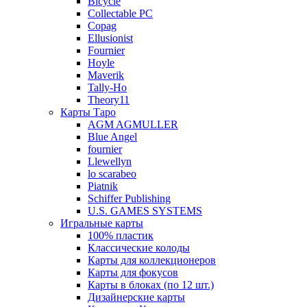
Bicycle
Collectable PC
Copag
Ellusionist
Fournier
Hoyle
Maverik
Tally-Ho
Theory11
Карты Таро
AGM AGMULLER
Blue Angel
fournier
Llewellyn
lo scarabeo
Piatnik
Schiffer Publishing
U.S. GAMES SYSTEMS
Игральные карты
100% пластик
Классические колоды
Карты для коллекционеров
Карты для фокусов
Карты в блоках (по 12 шт.)
Дизайнерские карты