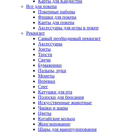
Карты для Кардистри
Все для покера
Покерные наборы
Фишки для покера
Карты для покера
Аксессуары для игры в покер
Реквизит
Самый необходимый реквизит
Аксессуары
Зонты
Трости
Свечи
Бумажники
Пальцы, руки
Монеты
Веревки
Снег
Катушки для рта
Полоски для бросания
Искусственные животные
Чашки и шары
Цветы
Китайские кольца
Жонглирование
Шары для манипулирования