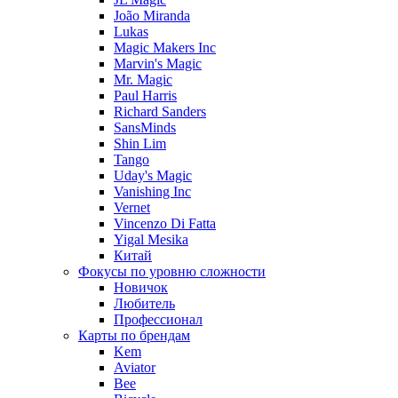
João Miranda
Lukas
Magic Makers Inc
Marvin's Magic
Mr. Magic
Paul Harris
Richard Sanders
SansMinds
Shin Lim
Tango
Uday's Magic
Vanishing Inc
Vernet
Vincenzo Di Fatta
Yigal Mesika
Китай
Фокусы по уровню сложности
Новичок
Любитель
Профессионал
Карты по брендам
Kem
Aviator
Bee