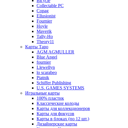
Bicycle
Collectable PC
Copag
Ellusionist
Fournier
Hoyle
Maverik
Tally-Ho
Theory11
Карты Таро
AGM AGMULLER
Blue Angel
fournier
Llewellyn
lo scarabeo
Piatnik
Schiffer Publishing
U.S. GAMES SYSTEMS
Игральные карты
100% пластик
Классические колоды
Карты для коллекционеров
Карты для фокусов
Карты в блоках (по 12 шт.)
Дизайнерские карты