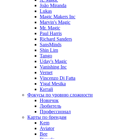
João Miranda
Lukas
Magic Makers Inc
Marvin's Magic
Mr. Magic
Paul Harris
Richard Sanders
SansMinds
Shin Lim
Tango
Uday's Magic
Vanishing Inc
Vernet
Vincenzo Di Fatta
Yigal Mesika
Китай
Фокусы по уровню сложности
Новичок
Любитель
Профессионал
Карты по брендам
Kem
Aviator
Bee