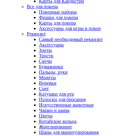
Карты для Кардистри
Все для покера
Покерные наборы
Фишки для покера
Карты для покера
Аксессуары для игры в покер
Реквизит
Самый необходимый реквизит
Аксессуары
Зонты
Трости
Свечи
Бумажники
Пальцы, руки
Монеты
Веревки
Снег
Катушки для рта
Полоски для бросания
Искусственные животные
Чашки и шары
Цветы
Китайские кольца
Жонглирование
Шары для манипулирования