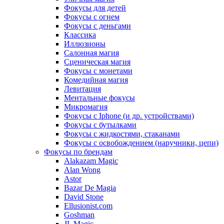
Фокусы для детей
Фокусы с огнем
Фокусы с деньгами
Классика
Иллюзионы
Салонная магия
Сценическая магия
Фокусы с монетами
Комедийная магия
Левитация
Ментальные фокусы
Микромагия
Фокусы с Iphone (и др. устройствами)
Фокусы с бутылками
Фокусы с жидкостями, стаканами
Фокусы с освобождением (наручники, цепи)
Фокусы по брендам
Alakazam Magic
Alan Wong
Astor
Bazar De Magia
David Stone
Ellusionist.com
Goshman
JL Magic