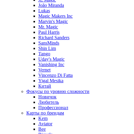
João Miranda
Lukas
Magic Makers Inc
Marvin's Magic
Mr. Magic
Paul Harris
Richard Sanders
SansMinds
Shin Lim
Tango
Uday's Magic
Vanishing Inc
Vernet
Vincenzo Di Fatta
Yigal Mesika
Китай
Фокусы по уровню сложности
Новичок
Любитель
Профессионал
Карты по брендам
Kem
Aviator
Bee