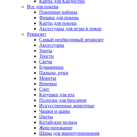
Карты для Кардистри
Все для покера
Покерные наборы
Фишки для покера
Карты для покера
Аксессуары для игры в покер
Реквизит
Самый необходимый реквизит
Аксессуары
Зонты
Трости
Свечи
Бумажники
Пальцы, руки
Монеты
Веревки
Снег
Катушки для рта
Полоски для бросания
Искусственные животные
Чашки и шары
Цветы
Китайские кольца
Жонглирование
Шары для манипулирования