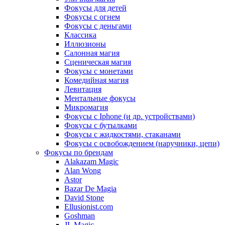
Фокусы для детей
Фокусы с огнем
Фокусы с деньгами
Классика
Иллюзионы
Салонная магия
Сценическая магия
Фокусы с монетами
Комедийная магия
Левитация
Ментальные фокусы
Микромагия
Фокусы с Iphone (и др. устройствами)
Фокусы с бутылками
Фокусы с жидкостями, стаканами
Фокусы с освобождением (наручники, цепи)
Фокусы по брендам
Alakazam Magic
Alan Wong
Astor
Bazar De Magia
David Stone
Ellusionist.com
Goshman
JL Magic