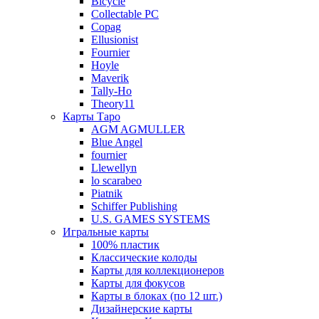
Bicycle
Collectable PC
Copag
Ellusionist
Fournier
Hoyle
Maverik
Tally-Ho
Theory11
Карты Таро
AGM AGMULLER
Blue Angel
fournier
Llewellyn
lo scarabeo
Piatnik
Schiffer Publishing
U.S. GAMES SYSTEMS
Игральные карты
100% пластик
Классические колоды
Карты для коллекционеров
Карты для фокусов
Карты в блоках (по 12 шт.)
Дизайнерские карты