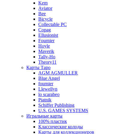
Kem
Aviator
Bee
Bicycle
Collectable PC
Copag
Ellusionist
Fournier
Hoyle
Maverik
Tally-Ho
Theory11
Карты Таро
AGM AGMULLER
Blue Angel
fournier
Llewellyn
lo scarabeo
Piatnik
Schiffer Publishing
U.S. GAMES SYSTEMS
Игральные карты
100% пластик
Классические колоды
Карты для коллекционеров