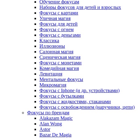
Обучение фокусам
Наборы фокусов для детей и взрослых
Фокусы с картами
Уличная магия
Фокусы для детей
Фокусы с огнем
Фокусы с деньгами
Классика
Иллюзионы
Салонная магия
Сценическая магия
Фокусы с монетами
Комедийная магия
Левитация
Ментальные фокусы
Микромагия
Фокусы с Iphone (и др. устройствами)
Фокусы с бутылками
Фокусы с жидкостями, стаканами
Фокусы с освобождением (наручники, цепи)
Фокусы по брендам
Alakazam Magic
Alan Wong
Astor
Bazar De Magia