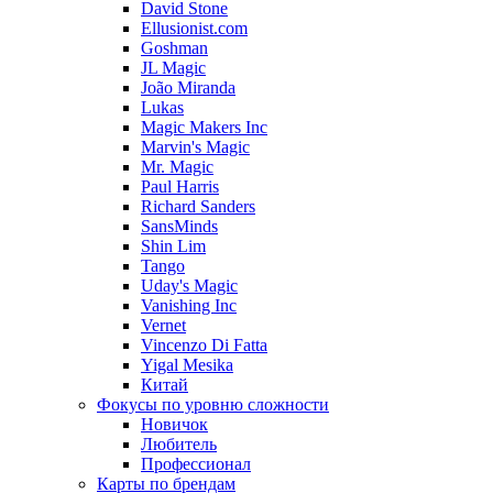
David Stone
Ellusionist.com
Goshman
JL Magic
João Miranda
Lukas
Magic Makers Inc
Marvin's Magic
Mr. Magic
Paul Harris
Richard Sanders
SansMinds
Shin Lim
Tango
Uday's Magic
Vanishing Inc
Vernet
Vincenzo Di Fatta
Yigal Mesika
Китай
Фокусы по уровню сложности
Новичок
Любитель
Профессионал
Карты по брендам