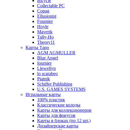
Bicycle
Collectable PC
Copag
Ellusionist
Fournier
Hoyle
Maverik
Tally-Ho
Theory11
Карты Таро
AGM AGMULLER
Blue Angel
fournier
Llewellyn
lo scarabeo
Piatnik
Schiffer Publishing
U.S. GAMES SYSTEMS
Игральные карты
100% пластик
Классические колоды
Карты для коллекционеров
Карты для фокусов
Карты в блоках (по 12 шт.)
Дизайнерские карты