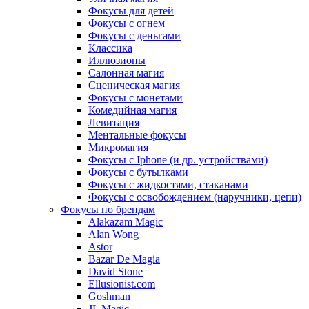
Фокусы для детей
Фокусы с огнем
Фокусы с деньгами
Классика
Иллюзионы
Салонная магия
Сценическая магия
Фокусы с монетами
Комедийная магия
Левитация
Ментальные фокусы
Микромагия
Фокусы с Iphone (и др. устройствами)
Фокусы с бутылками
Фокусы с жидкостями, стаканами
Фокусы с освобождением (наручники, цепи)
Фокусы по брендам
Alakazam Magic
Alan Wong
Astor
Bazar De Magia
David Stone
Ellusionist.com
Goshman
JL Magic