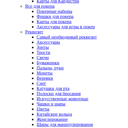
Карты для Кардистри
Все для покера
Покерные наборы
Фишки для покера
Карты для покера
Аксессуары для игры в покер
Реквизит
Самый необходимый реквизит
Аксессуары
Зонты
Трости
Свечи
Бумажники
Пальцы, руки
Монеты
Веревки
Снег
Катушки для рта
Полоски для бросания
Искусственные животные
Чашки и шары
Цветы
Китайские кольца
Жонглирование
Шары для манипулирования