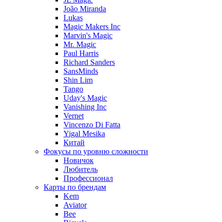
João Miranda
Lukas
Magic Makers Inc
Marvin's Magic
Mr. Magic
Paul Harris
Richard Sanders
SansMinds
Shin Lim
Tango
Uday's Magic
Vanishing Inc
Vernet
Vincenzo Di Fatta
Yigal Mesika
Китай
Фокусы по уровню сложности
Новичок
Любитель
Профессионал
Карты по брендам
Kem
Aviator
Bee