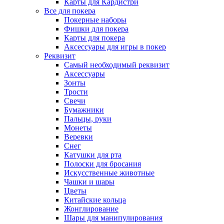
Карты для Кардистри
Все для покера
Покерные наборы
Фишки для покера
Карты для покера
Аксессуары для игры в покер
Реквизит
Самый необходимый реквизит
Аксессуары
Зонты
Трости
Свечи
Бумажники
Пальцы, руки
Монеты
Веревки
Снег
Катушки для рта
Полоски для бросания
Искусственные животные
Чашки и шары
Цветы
Китайские кольца
Жонглирование
Шары для манипулирования