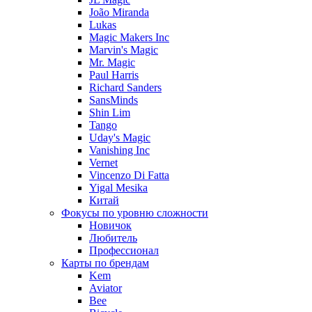
João Miranda
Lukas
Magic Makers Inc
Marvin's Magic
Mr. Magic
Paul Harris
Richard Sanders
SansMinds
Shin Lim
Tango
Uday's Magic
Vanishing Inc
Vernet
Vincenzo Di Fatta
Yigal Mesika
Китай
Фокусы по уровню сложности
Новичок
Любитель
Профессионал
Карты по брендам
Kem
Aviator
Bee