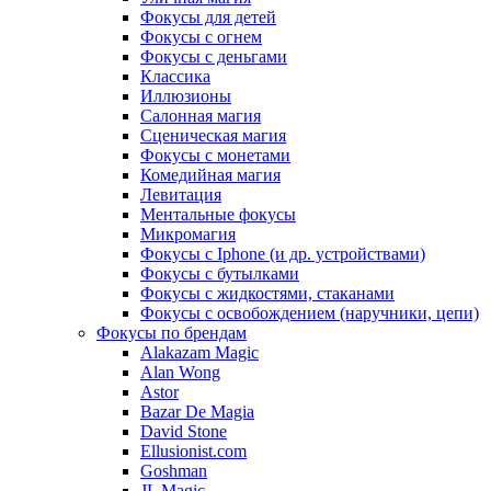
Фокусы для детей
Фокусы с огнем
Фокусы с деньгами
Классика
Иллюзионы
Салонная магия
Сценическая магия
Фокусы с монетами
Комедийная магия
Левитация
Ментальные фокусы
Микромагия
Фокусы с Iphone (и др. устройствами)
Фокусы с бутылками
Фокусы с жидкостями, стаканами
Фокусы с освобождением (наручники, цепи)
Фокусы по брендам
Alakazam Magic
Alan Wong
Astor
Bazar De Magia
David Stone
Ellusionist.com
Goshman
JL Magic