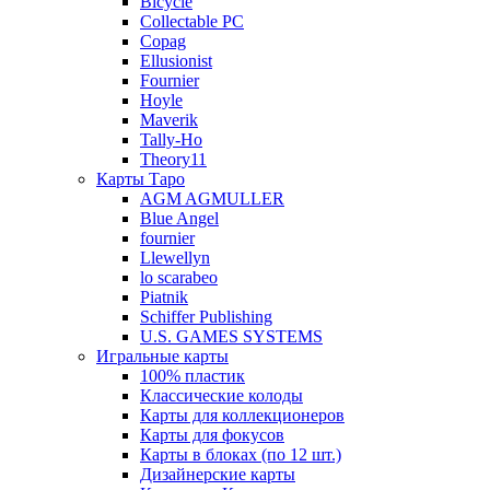
Bicycle
Collectable PC
Copag
Ellusionist
Fournier
Hoyle
Maverik
Tally-Ho
Theory11
Карты Таро
AGM AGMULLER
Blue Angel
fournier
Llewellyn
lo scarabeo
Piatnik
Schiffer Publishing
U.S. GAMES SYSTEMS
Игральные карты
100% пластик
Классические колоды
Карты для коллекционеров
Карты для фокусов
Карты в блоках (по 12 шт.)
Дизайнерские карты