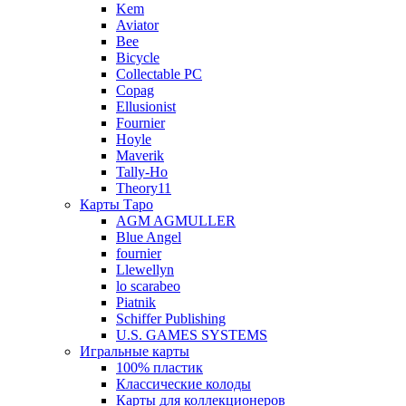
Kem
Aviator
Bee
Bicycle
Collectable PC
Copag
Ellusionist
Fournier
Hoyle
Maverik
Tally-Ho
Theory11
Карты Таро
AGM AGMULLER
Blue Angel
fournier
Llewellyn
lo scarabeo
Piatnik
Schiffer Publishing
U.S. GAMES SYSTEMS
Игральные карты
100% пластик
Классические колоды
Карты для коллекционеров