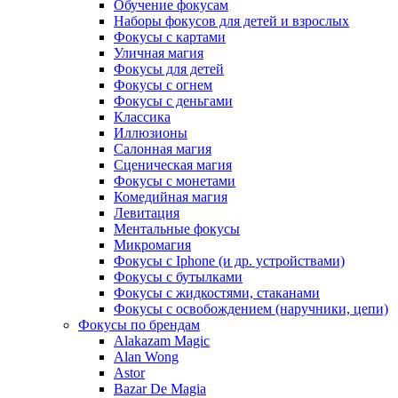
Обучение фокусам
Наборы фокусов для детей и взрослых
Фокусы с картами
Уличная магия
Фокусы для детей
Фокусы с огнем
Фокусы с деньгами
Классика
Иллюзионы
Салонная магия
Сценическая магия
Фокусы с монетами
Комедийная магия
Левитация
Ментальные фокусы
Микромагия
Фокусы с Iphone (и др. устройствами)
Фокусы с бутылками
Фокусы с жидкостями, стаканами
Фокусы с освобождением (наручники, цепи)
Фокусы по брендам
Alakazam Magic
Alan Wong
Astor
Bazar De Magia