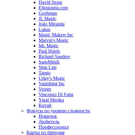
David Stone
Ellusionist.com
Goshman
JL Magic
João Miranda
Lukas
Magic Makers Inc
Marvin's Magic
Mr. Magic
Paul Harris
Richard Sanders
SansMinds
Shin Lim
Tango
Uday's Magic
Vanishing Inc
Vernet
Vincenzo Di Fatta
Yigal Mesika
Китай
Фокусы по уровню сложности
Новичок
Любитель
Профессионал
Карты по брендам