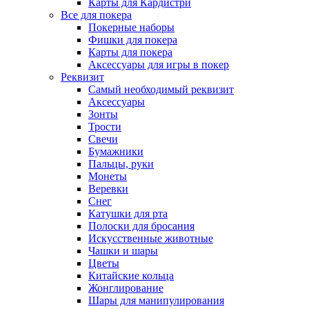
Карты для Кардистри
Все для покера
Покерные наборы
Фишки для покера
Карты для покера
Аксессуары для игры в покер
Реквизит
Самый необходимый реквизит
Аксессуары
Зонты
Трости
Свечи
Бумажники
Пальцы, руки
Монеты
Веревки
Снег
Катушки для рта
Полоски для бросания
Искусственные животные
Чашки и шары
Цветы
Китайские кольца
Жонглирование
Шары для манипулирования