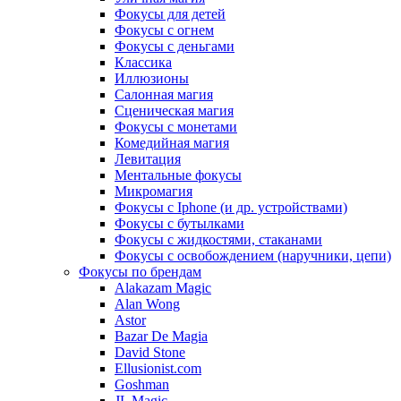
Фокусы для детей
Фокусы с огнем
Фокусы с деньгами
Классика
Иллюзионы
Салонная магия
Сценическая магия
Фокусы с монетами
Комедийная магия
Левитация
Ментальные фокусы
Микромагия
Фокусы с Iphone (и др. устройствами)
Фокусы с бутылками
Фокусы с жидкостями, стаканами
Фокусы с освобождением (наручники, цепи)
Фокусы по брендам
Alakazam Magic
Alan Wong
Astor
Bazar De Magia
David Stone
Ellusionist.com
Goshman
JL Magic