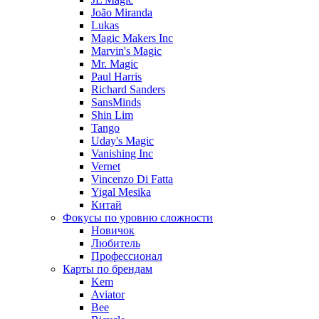
João Miranda
Lukas
Magic Makers Inc
Marvin's Magic
Mr. Magic
Paul Harris
Richard Sanders
SansMinds
Shin Lim
Tango
Uday's Magic
Vanishing Inc
Vernet
Vincenzo Di Fatta
Yigal Mesika
Китай
Фокусы по уровню сложности
Новичок
Любитель
Профессионал
Карты по брендам
Kem
Aviator
Bee