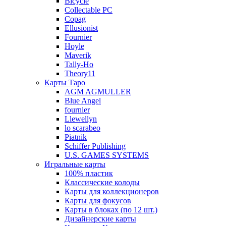
Bicycle
Collectable PC
Copag
Ellusionist
Fournier
Hoyle
Maverik
Tally-Ho
Theory11
Карты Таро
AGM AGMULLER
Blue Angel
fournier
Llewellyn
lo scarabeo
Piatnik
Schiffer Publishing
U.S. GAMES SYSTEMS
Игральные карты
100% пластик
Классические колоды
Карты для коллекционеров
Карты для фокусов
Карты в блоках (по 12 шт.)
Дизайнерские карты