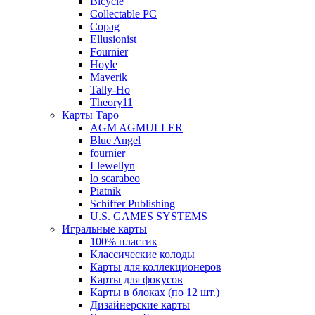
Bicycle
Collectable PC
Copag
Ellusionist
Fournier
Hoyle
Maverik
Tally-Ho
Theory11
Карты Таро
AGM AGMULLER
Blue Angel
fournier
Llewellyn
lo scarabeo
Piatnik
Schiffer Publishing
U.S. GAMES SYSTEMS
Игральные карты
100% пластик
Классические колоды
Карты для коллекционеров
Карты для фокусов
Карты в блоках (по 12 шт.)
Дизайнерские карты