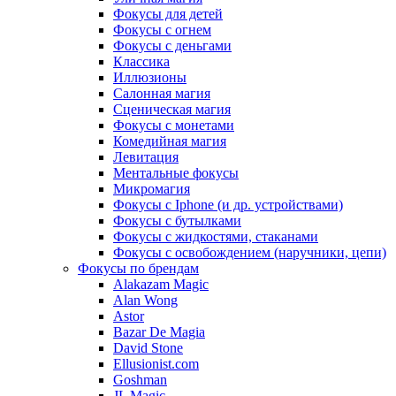
Фокусы для детей
Фокусы с огнем
Фокусы с деньгами
Классика
Иллюзионы
Салонная магия
Сценическая магия
Фокусы с монетами
Комедийная магия
Левитация
Ментальные фокусы
Микромагия
Фокусы с Iphone (и др. устройствами)
Фокусы с бутылками
Фокусы с жидкостями, стаканами
Фокусы с освобождением (наручники, цепи)
Фокусы по брендам
Alakazam Magic
Alan Wong
Astor
Bazar De Magia
David Stone
Ellusionist.com
Goshman
JL Magic