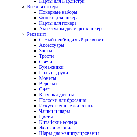
Карты для Кардистри
Все для покера
Покерные наборы
Фишки для покера
Карты для покера
Аксессуары для игры в покер
Реквизит
Самый необходимый реквизит
Аксессуары
Зонты
Трости
Свечи
Бумажники
Пальцы, руки
Монеты
Веревки
Снег
Катушки для рта
Полоски для бросания
Искусственные животные
Чашки и шары
Цветы
Китайские кольца
Жонглирование
Шары для манипулирования