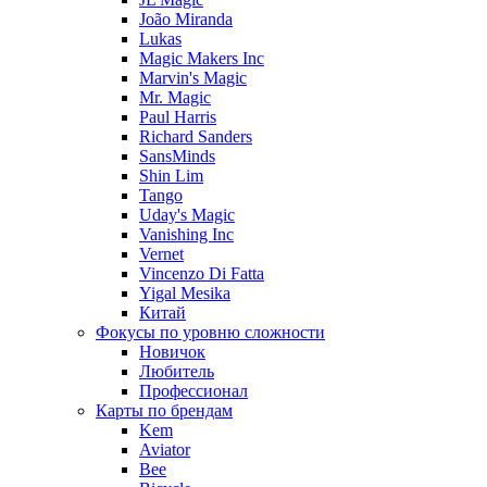
João Miranda
Lukas
Magic Makers Inc
Marvin's Magic
Mr. Magic
Paul Harris
Richard Sanders
SansMinds
Shin Lim
Tango
Uday's Magic
Vanishing Inc
Vernet
Vincenzo Di Fatta
Yigal Mesika
Китай
Фокусы по уровню сложности
Новичок
Любитель
Профессионал
Карты по брендам
Kem
Aviator
Bee