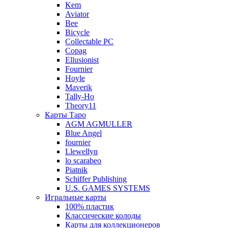
Kem
Aviator
Bee
Bicycle
Collectable PC
Copag
Ellusionist
Fournier
Hoyle
Maverik
Tally-Ho
Theory11
Карты Таро
AGM AGMULLER
Blue Angel
fournier
Llewellyn
lo scarabeo
Piatnik
Schiffer Publishing
U.S. GAMES SYSTEMS
Игральные карты
100% пластик
Классические колоды
Карты для коллекционеров