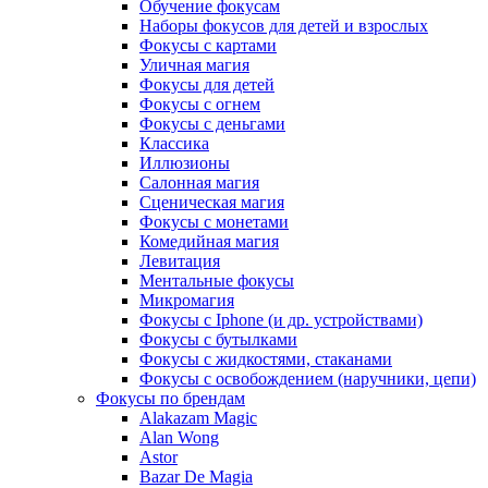
Обучение фокусам
Наборы фокусов для детей и взрослых
Фокусы с картами
Уличная магия
Фокусы для детей
Фокусы с огнем
Фокусы с деньгами
Классика
Иллюзионы
Салонная магия
Сценическая магия
Фокусы с монетами
Комедийная магия
Левитация
Ментальные фокусы
Микромагия
Фокусы с Iphone (и др. устройствами)
Фокусы с бутылками
Фокусы с жидкостями, стаканами
Фокусы с освобождением (наручники, цепи)
Фокусы по брендам
Alakazam Magic
Alan Wong
Astor
Bazar De Magia