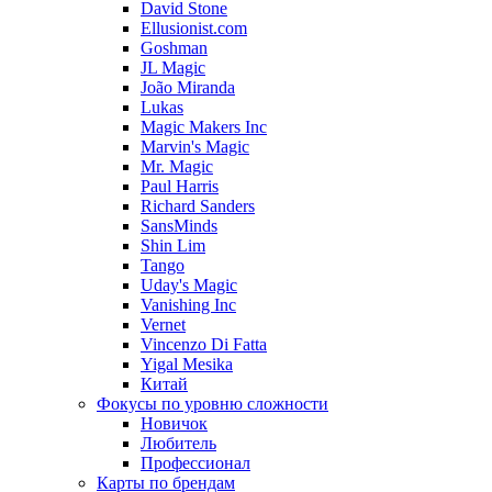
David Stone
Ellusionist.com
Goshman
JL Magic
João Miranda
Lukas
Magic Makers Inc
Marvin's Magic
Mr. Magic
Paul Harris
Richard Sanders
SansMinds
Shin Lim
Tango
Uday's Magic
Vanishing Inc
Vernet
Vincenzo Di Fatta
Yigal Mesika
Китай
Фокусы по уровню сложности
Новичок
Любитель
Профессионал
Карты по брендам