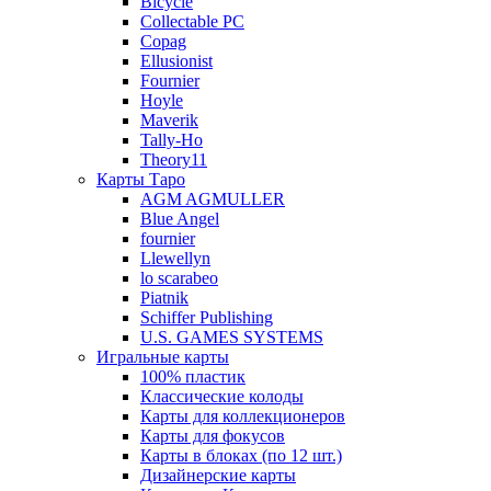
Bicycle
Collectable PC
Copag
Ellusionist
Fournier
Hoyle
Maverik
Tally-Ho
Theory11
Карты Таро
AGM AGMULLER
Blue Angel
fournier
Llewellyn
lo scarabeo
Piatnik
Schiffer Publishing
U.S. GAMES SYSTEMS
Игральные карты
100% пластик
Классические колоды
Карты для коллекционеров
Карты для фокусов
Карты в блоках (по 12 шт.)
Дизайнерские карты