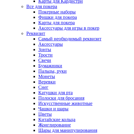
Карты для Кардистри
Все для покера
Покерные наборы
Фишки для покера
Карты для покера
Аксессуары для игры в покер
Реквизит
Самый необходимый реквизит
Аксессуары
Зонты
Трости
Свечи
Бумажники
Пальцы, руки
Монеты
Веревки
Снег
Катушки для рта
Полоски для бросания
Искусственные животные
Чашки и шары
Цветы
Китайские кольца
Жонглирование
Шары для манипулирования