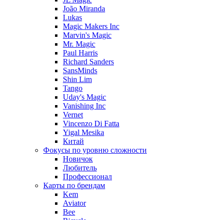
João Miranda
Lukas
Magic Makers Inc
Marvin's Magic
Mr. Magic
Paul Harris
Richard Sanders
SansMinds
Shin Lim
Tango
Uday's Magic
Vanishing Inc
Vernet
Vincenzo Di Fatta
Yigal Mesika
Китай
Фокусы по уровню сложности
Новичок
Любитель
Профессионал
Карты по брендам
Kem
Aviator
Bee