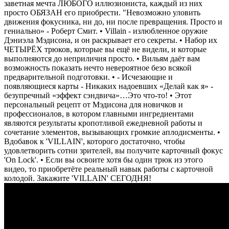
заветная мечта ЛЮБОГО иллюзиониста, каждый из них
просто ОБЯЗАН его приобрести. "Невозможно уловить
движения фокусника, ни до, ни после превращения. Просто и
гениально» - Роберт Смит. • Villain - излюбленное оружие
Дэниэла Мэдисона, и он раскрывает его секреты. • Набор их
ЧЕТЫРЁХ трюков, которые вы ещё не видели, и которые
выполняются до неприличия просто. • Вильям даёт вам
возможность показать нечто невероятное безо всякой
предварительной подготовки. • - Исчезающие и
появляющиеся карты - Никаких надоевших «Делай как я» -
безупречный «эффект сэндвича»…Это что-то! • Этот
персональный рецепт от Мэдисона для новичков и
профессионалов, в котором главными ингредиентами
являются результаты кропотливой ежедневной работы и
сочетание элементов, вызывающих громкие аплодисменты. •
Вдобавок к 'VILLAIN', которого достаточно, чтобы
удовлетворить сотни зрителей, вы получите карточный фокус
'On Lock'. • Если вы освоите хотя бы один трюк из этого
видео, то приобретёте реальный навык работы с карточной
колодой. Закажите 'VILLAIN' СЕГОДНЯ!