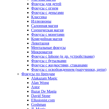
Фокусы для детей
Фокусы с огнем
Фокусы с деньгами
Классика
Иллюзионы
Салонная магия
Сценическая магия
Фокусы с монетами
Комедийная магия
Левитация
Ментальные фокусы
Микромагия
Фокусы с Iphone (и др. устройствами)
Фокусы с бутылками
Фокусы с жидкостями, стаканами
Фокусы с освобождением (наручники, цепи)
Фокусы по брендам
Alakazam Magic
Alan Wong
Astor
Bazar De Magia
David Stone
Ellusionist.com
Goshman
JL Magic