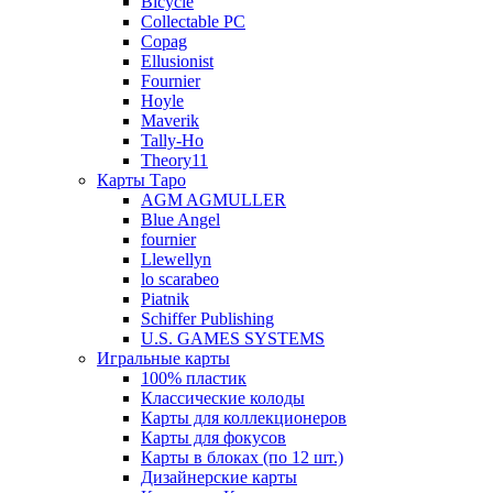
Bicycle
Collectable PC
Copag
Ellusionist
Fournier
Hoyle
Maverik
Tally-Ho
Theory11
Карты Таро
AGM AGMULLER
Blue Angel
fournier
Llewellyn
lo scarabeo
Piatnik
Schiffer Publishing
U.S. GAMES SYSTEMS
Игральные карты
100% пластик
Классические колоды
Карты для коллекционеров
Карты для фокусов
Карты в блоках (по 12 шт.)
Дизайнерские карты