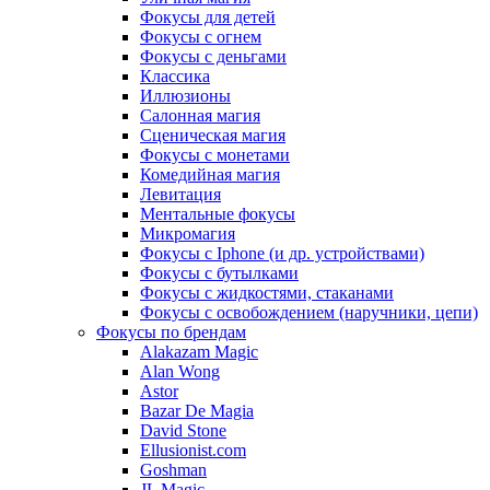
Фокусы для детей
Фокусы с огнем
Фокусы с деньгами
Классика
Иллюзионы
Салонная магия
Сценическая магия
Фокусы с монетами
Комедийная магия
Левитация
Ментальные фокусы
Микромагия
Фокусы с Iphone (и др. устройствами)
Фокусы с бутылками
Фокусы с жидкостями, стаканами
Фокусы с освобождением (наручники, цепи)
Фокусы по брендам
Alakazam Magic
Alan Wong
Astor
Bazar De Magia
David Stone
Ellusionist.com
Goshman
JL Magic