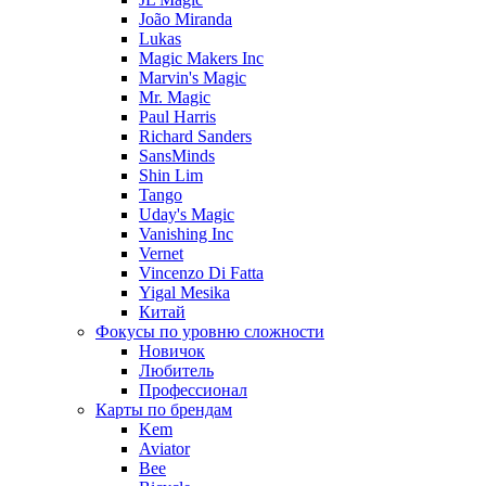
João Miranda
Lukas
Magic Makers Inc
Marvin's Magic
Mr. Magic
Paul Harris
Richard Sanders
SansMinds
Shin Lim
Tango
Uday's Magic
Vanishing Inc
Vernet
Vincenzo Di Fatta
Yigal Mesika
Китай
Фокусы по уровню сложности
Новичок
Любитель
Профессионал
Карты по брендам
Kem
Aviator
Bee