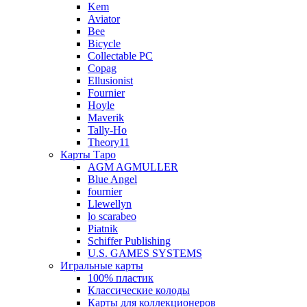
Kem
Aviator
Bee
Bicycle
Collectable PC
Copag
Ellusionist
Fournier
Hoyle
Maverik
Tally-Ho
Theory11
Карты Таро
AGM AGMULLER
Blue Angel
fournier
Llewellyn
lo scarabeo
Piatnik
Schiffer Publishing
U.S. GAMES SYSTEMS
Игральные карты
100% пластик
Классические колоды
Карты для коллекционеров