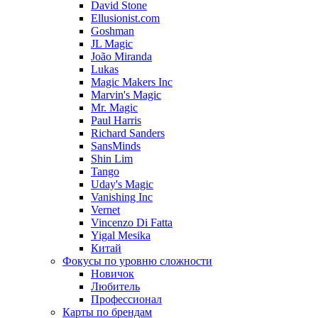
David Stone
Ellusionist.com
Goshman
JL Magic
João Miranda
Lukas
Magic Makers Inc
Marvin's Magic
Mr. Magic
Paul Harris
Richard Sanders
SansMinds
Shin Lim
Tango
Uday's Magic
Vanishing Inc
Vernet
Vincenzo Di Fatta
Yigal Mesika
Китай
Фокусы по уровню сложности
Новичок
Любитель
Профессионал
Карты по брендам