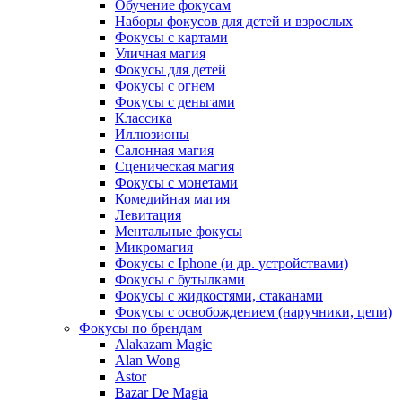
Обучение фокусам
Наборы фокусов для детей и взрослых
Фокусы с картами
Уличная магия
Фокусы для детей
Фокусы с огнем
Фокусы с деньгами
Классика
Иллюзионы
Салонная магия
Сценическая магия
Фокусы с монетами
Комедийная магия
Левитация
Ментальные фокусы
Микромагия
Фокусы с Iphone (и др. устройствами)
Фокусы с бутылками
Фокусы с жидкостями, стаканами
Фокусы с освобождением (наручники, цепи)
Фокусы по брендам
Alakazam Magic
Alan Wong
Astor
Bazar De Magia