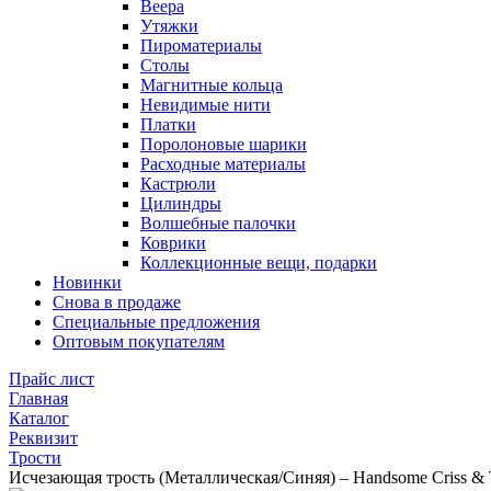
Веера
Утяжки
Пироматериалы
Столы
Магнитные кольца
Невидимые нити
Платки
Поролоновые шарики
Расходные материалы
Кастрюли
Цилиндры
Волшебные палочки
Коврики
Коллекционные вещи, подарки
Новинки
Снова в продаже
Специальные предложения
Оптовым покупателям
Прайс лист
Главная
Каталог
Реквизит
Трости
Исчезающая трость (Металлическая/Синяя) – Handsome Criss &