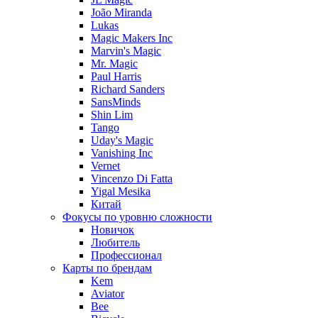
João Miranda
Lukas
Magic Makers Inc
Marvin's Magic
Mr. Magic
Paul Harris
Richard Sanders
SansMinds
Shin Lim
Tango
Uday's Magic
Vanishing Inc
Vernet
Vincenzo Di Fatta
Yigal Mesika
Китай
Фокусы по уровню сложности
Новичок
Любитель
Профессионал
Карты по брендам
Kem
Aviator
Bee