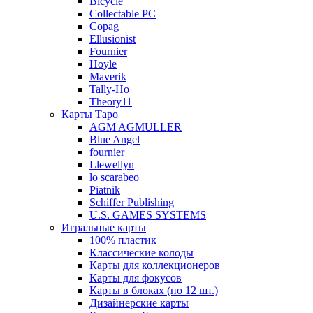
Bicycle
Collectable PC
Copag
Ellusionist
Fournier
Hoyle
Maverik
Tally-Ho
Theory11
Карты Таро
AGM AGMULLER
Blue Angel
fournier
Llewellyn
lo scarabeo
Piatnik
Schiffer Publishing
U.S. GAMES SYSTEMS
Игральные карты
100% пластик
Классические колоды
Карты для коллекционеров
Карты для фокусов
Карты в блоках (по 12 шт.)
Дизайнерские карты