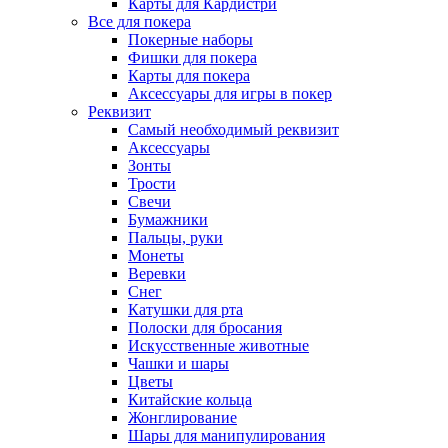
Карты для Кардистри
Все для покера
Покерные наборы
Фишки для покера
Карты для покера
Аксессуары для игры в покер
Реквизит
Самый необходимый реквизит
Аксессуары
Зонты
Трости
Свечи
Бумажники
Пальцы, руки
Монеты
Веревки
Снег
Катушки для рта
Полоски для бросания
Искусственные животные
Чашки и шары
Цветы
Китайские кольца
Жонглирование
Шары для манипулирования