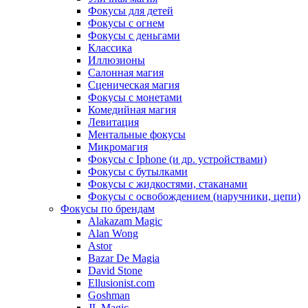
Фокусы для детей
Фокусы с огнем
Фокусы с деньгами
Классика
Иллюзионы
Салонная магия
Сценическая магия
Фокусы с монетами
Комедийная магия
Левитация
Ментальные фокусы
Микромагия
Фокусы с Iphone (и др. устройствами)
Фокусы с бутылками
Фокусы с жидкостями, стаканами
Фокусы с освобождением (наручники, цепи)
Фокусы по брендам
Alakazam Magic
Alan Wong
Astor
Bazar De Magia
David Stone
Ellusionist.com
Goshman
JL Magic