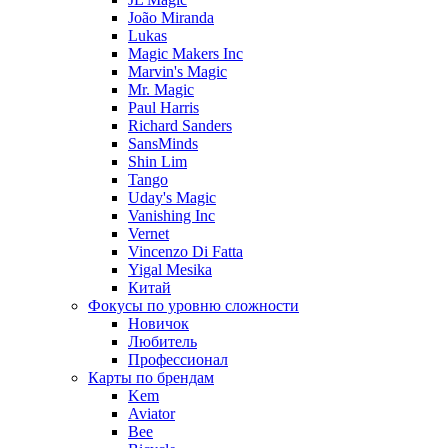
João Miranda
Lukas
Magic Makers Inc
Marvin's Magic
Mr. Magic
Paul Harris
Richard Sanders
SansMinds
Shin Lim
Tango
Uday's Magic
Vanishing Inc
Vernet
Vincenzo Di Fatta
Yigal Mesika
Китай
Фокусы по уровню сложности
Новичок
Любитель
Профессионал
Карты по брендам
Kem
Aviator
Bee