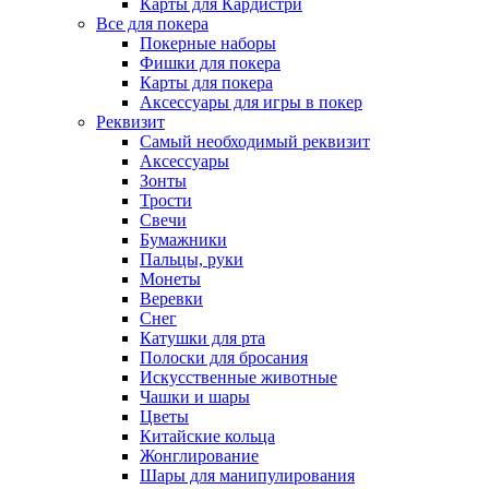
Карты для Кардистри
Все для покера
Покерные наборы
Фишки для покера
Карты для покера
Аксессуары для игры в покер
Реквизит
Самый необходимый реквизит
Аксессуары
Зонты
Трости
Свечи
Бумажники
Пальцы, руки
Монеты
Веревки
Снег
Катушки для рта
Полоски для бросания
Искусственные животные
Чашки и шары
Цветы
Китайские кольца
Жонглирование
Шары для манипулирования