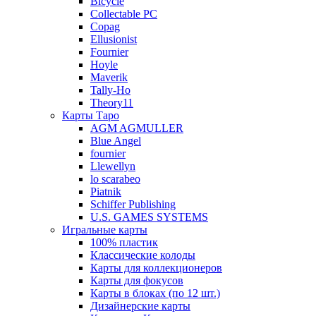
Bicycle
Collectable PC
Copag
Ellusionist
Fournier
Hoyle
Maverik
Tally-Ho
Theory11
Карты Таро
AGM AGMULLER
Blue Angel
fournier
Llewellyn
lo scarabeo
Piatnik
Schiffer Publishing
U.S. GAMES SYSTEMS
Игральные карты
100% пластик
Классические колоды
Карты для коллекционеров
Карты для фокусов
Карты в блоках (по 12 шт.)
Дизайнерские карты