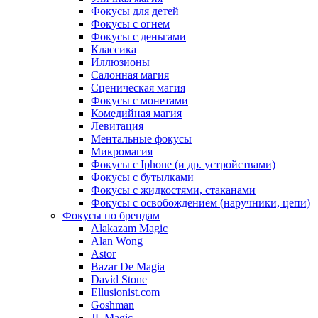
Фокусы для детей
Фокусы с огнем
Фокусы с деньгами
Классика
Иллюзионы
Салонная магия
Сценическая магия
Фокусы с монетами
Комедийная магия
Левитация
Ментальные фокусы
Микромагия
Фокусы с Iphone (и др. устройствами)
Фокусы с бутылками
Фокусы с жидкостями, стаканами
Фокусы с освобождением (наручники, цепи)
Фокусы по брендам
Alakazam Magic
Alan Wong
Astor
Bazar De Magia
David Stone
Ellusionist.com
Goshman
JL Magic