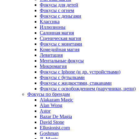
Фокусы для детей
Фокусы с огнем
Фокусы с деньгами
Классика
Иллюзионы
Салонная магия
Сценическая магия
Фокусы с монетами
Комедийная магия
Левитация
Ментальные фокусы
Микромагия
Фокусы с Iphone (и др. устройствами)
Фокусы с бутылками
Фокусы с жидкостями, стаканами
Фокусы с освобождением (наручники, цепи)
Фокусы по брендам
Alakazam Magic
Alan Wong
Astor
Bazar De Magia
David Stone
Ellusionist.com
Goshman
JL Magic