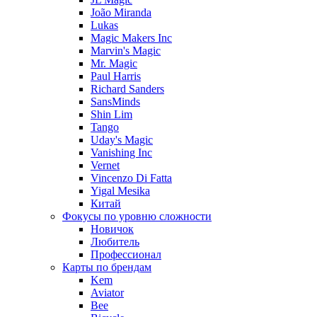
João Miranda
Lukas
Magic Makers Inc
Marvin's Magic
Mr. Magic
Paul Harris
Richard Sanders
SansMinds
Shin Lim
Tango
Uday's Magic
Vanishing Inc
Vernet
Vincenzo Di Fatta
Yigal Mesika
Китай
Фокусы по уровню сложности
Новичок
Любитель
Профессионал
Карты по брендам
Kem
Aviator
Bee