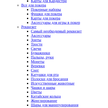
Карты для Кардистри
Все для покера
Покерные наборы
Фишки для покера
Карты для покера
Аксессуары для игры в покер
Реквизит
Самый необходимый реквизит
Аксессуары
Зонты
Трости
Свечи
Бумажники
Пальцы, руки
Монеты
Веревки
Снег
Катушки для рта
Полоски для бросания
Искусственные животные
Чашки и шары
Цветы
Китайские кольца
Жонглирование
Шары для манипулирования