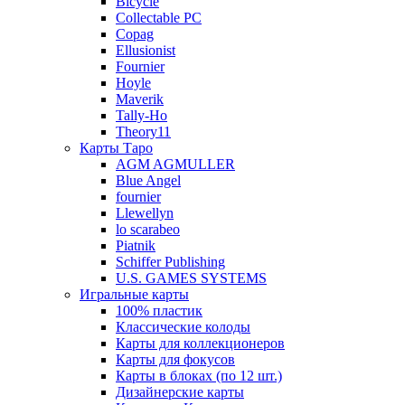
Bicycle
Collectable PC
Copag
Ellusionist
Fournier
Hoyle
Maverik
Tally-Ho
Theory11
Карты Таро
AGM AGMULLER
Blue Angel
fournier
Llewellyn
lo scarabeo
Piatnik
Schiffer Publishing
U.S. GAMES SYSTEMS
Игральные карты
100% пластик
Классические колоды
Карты для коллекционеров
Карты для фокусов
Карты в блоках (по 12 шт.)
Дизайнерские карты