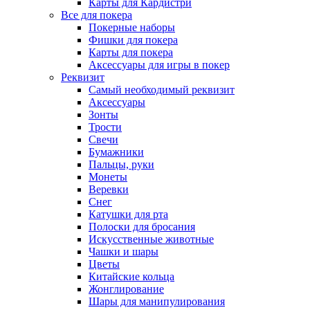
Карты для Кардистри
Все для покера
Покерные наборы
Фишки для покера
Карты для покера
Аксессуары для игры в покер
Реквизит
Самый необходимый реквизит
Аксессуары
Зонты
Трости
Свечи
Бумажники
Пальцы, руки
Монеты
Веревки
Снег
Катушки для рта
Полоски для бросания
Искусственные животные
Чашки и шары
Цветы
Китайские кольца
Жонглирование
Шары для манипулирования