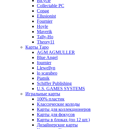
Bicycle
Collectable PC
Copag
Ellusionist
Fournier
Hoyle
Maverik
Tally-Ho
Theory11
Карты Таро
AGM AGMULLER
Blue Angel
fournier
Llewellyn
lo scarabeo
Piatnik
Schiffer Publishing
U.S. GAMES SYSTEMS
Игральные карты
100% пластик
Классические колоды
Карты для коллекционеров
Карты для фокусов
Карты в блоках (по 12 шт.)
Дизайнерские карты