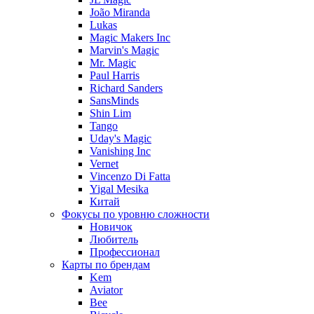
João Miranda
Lukas
Magic Makers Inc
Marvin's Magic
Mr. Magic
Paul Harris
Richard Sanders
SansMinds
Shin Lim
Tango
Uday's Magic
Vanishing Inc
Vernet
Vincenzo Di Fatta
Yigal Mesika
Китай
Фокусы по уровню сложности
Новичок
Любитель
Профессионал
Карты по брендам
Kem
Aviator
Bee