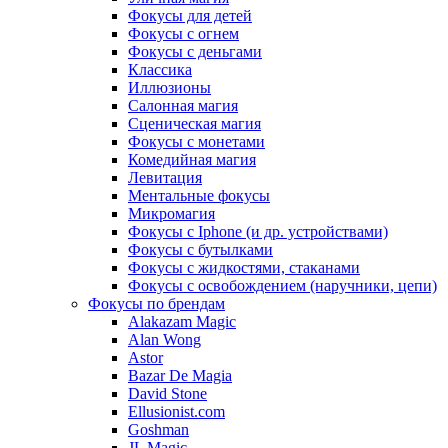
Фокусы для детей
Фокусы с огнем
Фокусы с деньгами
Классика
Иллюзионы
Салонная магия
Сценическая магия
Фокусы с монетами
Комедийная магия
Левитация
Ментальные фокусы
Микромагия
Фокусы с Iphone (и др. устройствами)
Фокусы с бутылками
Фокусы с жидкостями, стаканами
Фокусы с освобождением (наручники, цепи)
Фокусы по брендам
Alakazam Magic
Alan Wong
Astor
Bazar De Magia
David Stone
Ellusionist.com
Goshman
JL Magic