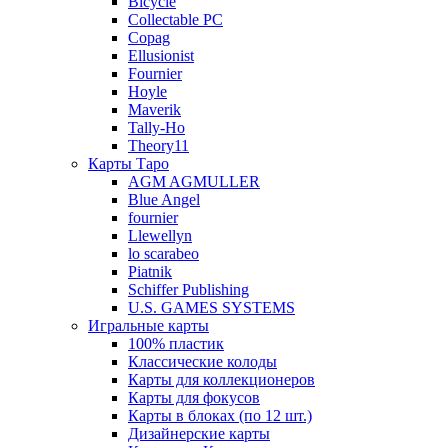
Bicycle
Collectable PC
Copag
Ellusionist
Fournier
Hoyle
Maverik
Tally-Ho
Theory11
Карты Таро
AGM AGMULLER
Blue Angel
fournier
Llewellyn
lo scarabeo
Piatnik
Schiffer Publishing
U.S. GAMES SYSTEMS
Игральные карты
100% пластик
Классические колоды
Карты для коллекционеров
Карты для фокусов
Карты в блоках (по 12 шт.)
Дизайнерские карты