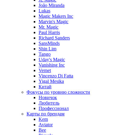
João Miranda
Lukas
Magic Makers Inc
Marvin's Magic
Mr. Magic
Paul Harris
Richard Sanders
SansMinds
Shin Lim
Tango
Uday's Magic
Vanishing Inc
Vernet
Vincenzo Di Fatta
Yigal Mesika
Китай
Фокусы по уровню сложности
Новичок
Любитель
Профессионал
Карты по брендам
Kem
Aviator
Bee