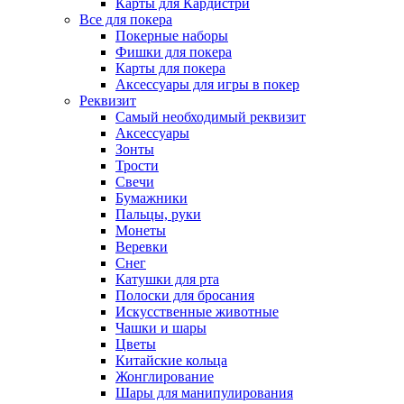
Карты для Кардистри
Все для покера
Покерные наборы
Фишки для покера
Карты для покера
Аксессуары для игры в покер
Реквизит
Самый необходимый реквизит
Аксессуары
Зонты
Трости
Свечи
Бумажники
Пальцы, руки
Монеты
Веревки
Снег
Катушки для рта
Полоски для бросания
Искусственные животные
Чашки и шары
Цветы
Китайские кольца
Жонглирование
Шары для манипулирования