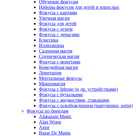
Обучение фокусам
Наборы фокусов для детей и взрослых
Фокусы с картами
Уличная магия
Фокусы для детей
Фокусы с огнем
Фокусы с деньгами
Классика
Иллюзионы
Салонная магия
Сценическая магия
Фокусы с монетами
Комедийная магия
Левитация
Ментальные фокусы
Микромагия
Фокусы с Iphone (и др. устройствами)
Фокусы с бутылками
Фокусы с жидкостями, стаканами
Фокусы с освобождением (наручники, цепи)
Фокусы по брендам
Alakazam Magic
Alan Wong
Astor
Bazar De Magia