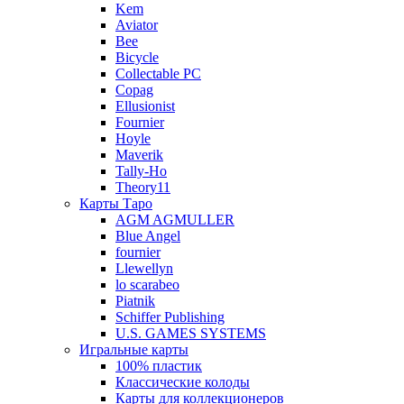
Kem
Aviator
Bee
Bicycle
Collectable PC
Copag
Ellusionist
Fournier
Hoyle
Maverik
Tally-Ho
Theory11
Карты Таро
AGM AGMULLER
Blue Angel
fournier
Llewellyn
lo scarabeo
Piatnik
Schiffer Publishing
U.S. GAMES SYSTEMS
Игральные карты
100% пластик
Классические колоды
Карты для коллекционеров