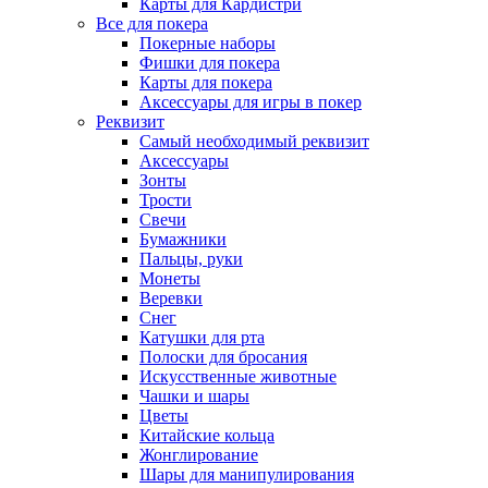
Карты для Кардистри
Все для покера
Покерные наборы
Фишки для покера
Карты для покера
Аксессуары для игры в покер
Реквизит
Самый необходимый реквизит
Аксессуары
Зонты
Трости
Свечи
Бумажники
Пальцы, руки
Монеты
Веревки
Снег
Катушки для рта
Полоски для бросания
Искусственные животные
Чашки и шары
Цветы
Китайские кольца
Жонглирование
Шары для манипулирования