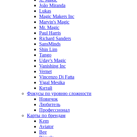
João Miranda
Lukas
Magic Makers Inc
Marvin's Magic
Mr. Magic
Paul Harris
Richard Sanders
SansMinds
Shin Lim
Tango
Uday's Magic
Vanishing Inc
Vernet
Vincenzo Di Fatta
Yigal Mesika
Китай
Фокусы по уровню сложности
Новичок
Любитель
Профессионал
Карты по брендам
Kem
Aviator
Bee