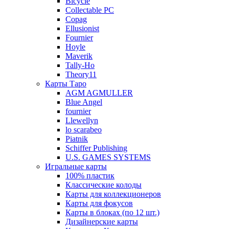
Bicycle
Collectable PC
Copag
Ellusionist
Fournier
Hoyle
Maverik
Tally-Ho
Theory11
Карты Таро
AGM AGMULLER
Blue Angel
fournier
Llewellyn
lo scarabeo
Piatnik
Schiffer Publishing
U.S. GAMES SYSTEMS
Игральные карты
100% пластик
Классические колоды
Карты для коллекционеров
Карты для фокусов
Карты в блоках (по 12 шт.)
Дизайнерские карты