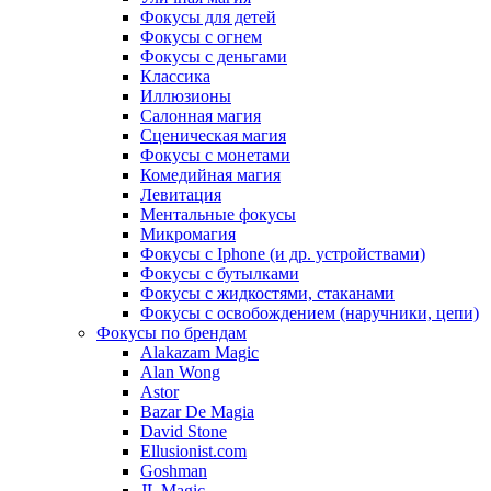
Фокусы для детей
Фокусы с огнем
Фокусы с деньгами
Классика
Иллюзионы
Салонная магия
Сценическая магия
Фокусы с монетами
Комедийная магия
Левитация
Ментальные фокусы
Микромагия
Фокусы с Iphone (и др. устройствами)
Фокусы с бутылками
Фокусы с жидкостями, стаканами
Фокусы с освобождением (наручники, цепи)
Фокусы по брендам
Alakazam Magic
Alan Wong
Astor
Bazar De Magia
David Stone
Ellusionist.com
Goshman
JL Magic