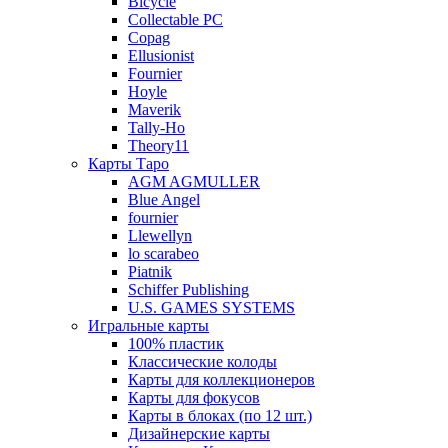
Bicycle
Collectable PC
Copag
Ellusionist
Fournier
Hoyle
Maverik
Tally-Ho
Theory11
Карты Таро
AGM AGMULLER
Blue Angel
fournier
Llewellyn
lo scarabeo
Piatnik
Schiffer Publishing
U.S. GAMES SYSTEMS
Игральные карты
100% пластик
Классические колоды
Карты для коллекционеров
Карты для фокусов
Карты в блоках (по 12 шт.)
Дизайнерские карты