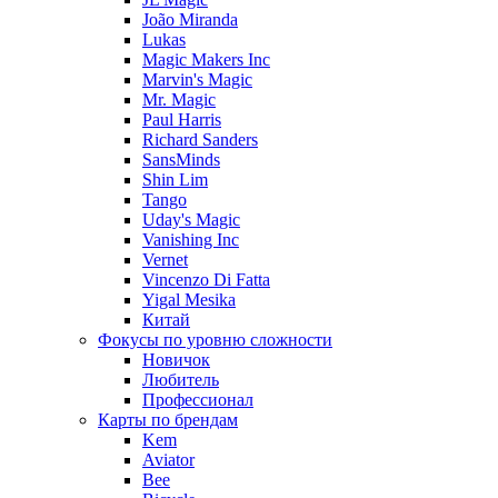
João Miranda
Lukas
Magic Makers Inc
Marvin's Magic
Mr. Magic
Paul Harris
Richard Sanders
SansMinds
Shin Lim
Tango
Uday's Magic
Vanishing Inc
Vernet
Vincenzo Di Fatta
Yigal Mesika
Китай
Фокусы по уровню сложности
Новичок
Любитель
Профессионал
Карты по брендам
Kem
Aviator
Bee