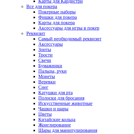
Карты для Кардистри
Все для покера
Покерные наборы
Фишки для покера
Карты для покера
Аксессуары для игры в покер
Реквизит
Самый необходимый реквизит
Аксессуары
Зонты
Трости
Свечи
Бумажники
Пальцы, руки
Монеты
Веревки
Снег
Катушки для рта
Полоски для бросания
Искусственные животные
Чашки и шары
Цветы
Китайские кольца
Жонглирование
Шары для манипулирования