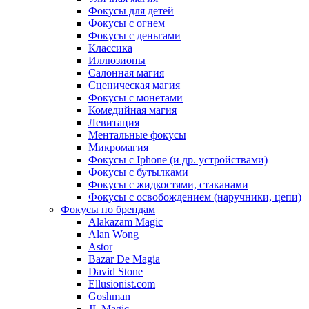
Фокусы для детей
Фокусы с огнем
Фокусы с деньгами
Классика
Иллюзионы
Салонная магия
Сценическая магия
Фокусы с монетами
Комедийная магия
Левитация
Ментальные фокусы
Микромагия
Фокусы с Iphone (и др. устройствами)
Фокусы с бутылками
Фокусы с жидкостями, стаканами
Фокусы с освобождением (наручники, цепи)
Фокусы по брендам
Alakazam Magic
Alan Wong
Astor
Bazar De Magia
David Stone
Ellusionist.com
Goshman
JL Magic