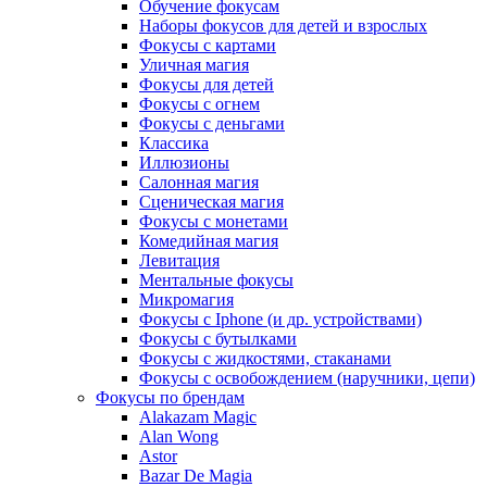
Обучение фокусам
Наборы фокусов для детей и взрослых
Фокусы с картами
Уличная магия
Фокусы для детей
Фокусы с огнем
Фокусы с деньгами
Классика
Иллюзионы
Салонная магия
Сценическая магия
Фокусы с монетами
Комедийная магия
Левитация
Ментальные фокусы
Микромагия
Фокусы с Iphone (и др. устройствами)
Фокусы с бутылками
Фокусы с жидкостями, стаканами
Фокусы с освобождением (наручники, цепи)
Фокусы по брендам
Alakazam Magic
Alan Wong
Astor
Bazar De Magia