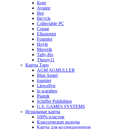
Kem
Aviator
Bee
Bicycle
Collectable PC
Copag
Ellusionist
Fournier
Hoyle
Maverik
Tally-Ho
Theory11
Карты Таро
AGM AGMULLER
Blue Angel
fournier
Llewellyn
lo scarabeo
Piatnik
Schiffer Publishing
U.S. GAMES SYSTEMS
Игральные карты
100% пластик
Классические колоды
Карты для коллекционеров