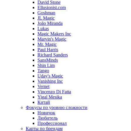
David Stone
Ellusionist.com
Goshman
JL Magic
João Miranda
Lukas
Magic Makers Inc
Marvin's Magic
Mr. Magic
Paul Harris
Richard Sanders
SansMinds
Shin Lim
Tango
Uday's Magic
Vanishing Inc
Vernet
Vincenzo Di Fatta
Yigal Mesika
Китай
Фокусы по уровню сложности
Новичок
Любитель
Профессионал
Карты по брендам