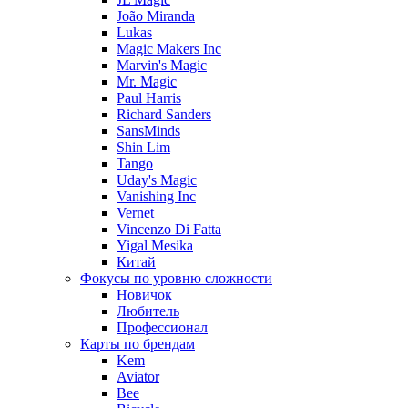
João Miranda
Lukas
Magic Makers Inc
Marvin's Magic
Mr. Magic
Paul Harris
Richard Sanders
SansMinds
Shin Lim
Tango
Uday's Magic
Vanishing Inc
Vernet
Vincenzo Di Fatta
Yigal Mesika
Китай
Фокусы по уровню сложности
Новичок
Любитель
Профессионал
Карты по брендам
Kem
Aviator
Bee