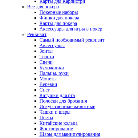
Карты для Кардистри
Все для покера
Покерные наборы
Фишки для покера
Карты для покера
Аксессуары для игры в покер
Реквизит
Самый необходимый реквизит
Аксессуары
Зонты
Трости
Свечи
Бумажники
Пальцы, руки
Монеты
Веревки
Снег
Катушки для рта
Полоски для бросания
Искусственные животные
Чашки и шары
Цветы
Китайские кольца
Жонглирование
Шары для манипулирования