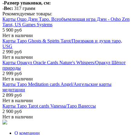
-Размер упаковки, см:
-Вес:
317 грамм
Рекомендуемые товары:
Карты Ошо Дзен Таро. Всеобъемлющая игра Дзен - Osho Zen
Tarot, US Games Systems
5 900 руб
Нет в наличии
Карты Таро Ghosts & Spirits Tarot/Призраков и духов таро,
USG
2 990 руб
Нет в наличии
Карты Оракул Oracle Cards Nature's Whispers/Оракул Шёпот
природы
2 999 руб
Нет в наличии
Карты Таро Meditation cards Angel/Ангельские карты
медитации
2 899 руб
Нет в наличии
Карты Таро Tarot cards Vanessa/Таро Ванессы
2 900 руб
Нет в наличии
О компании