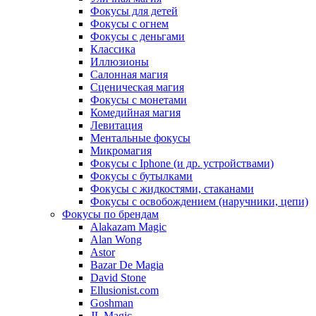
Фокусы для детей
Фокусы с огнем
Фокусы с деньгами
Классика
Иллюзионы
Салонная магия
Сценическая магия
Фокусы с монетами
Комедийная магия
Левитация
Ментальные фокусы
Микромагия
Фокусы с Iphone (и др. устройствами)
Фокусы с бутылками
Фокусы с жидкостями, стаканами
Фокусы с освобождением (наручники, цепи)
Фокусы по брендам
Alakazam Magic
Alan Wong
Astor
Bazar De Magia
David Stone
Ellusionist.com
Goshman
JL Magic