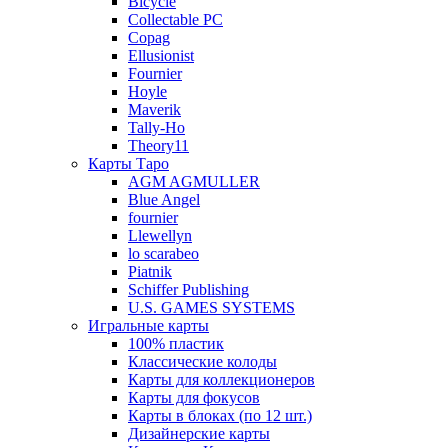
Bicycle
Collectable PC
Copag
Ellusionist
Fournier
Hoyle
Maverik
Tally-Ho
Theory11
Карты Таро
AGM AGMULLER
Blue Angel
fournier
Llewellyn
lo scarabeo
Piatnik
Schiffer Publishing
U.S. GAMES SYSTEMS
Игральные карты
100% пластик
Классические колоды
Карты для коллекционеров
Карты для фокусов
Карты в блоках (по 12 шт.)
Дизайнерские карты