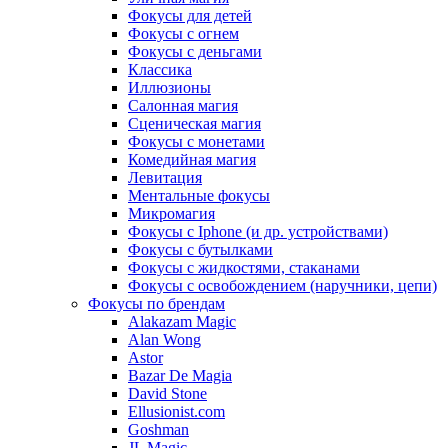
Фокусы для детей
Фокусы с огнем
Фокусы с деньгами
Классика
Иллюзионы
Салонная магия
Сценическая магия
Фокусы с монетами
Комедийная магия
Левитация
Ментальные фокусы
Микромагия
Фокусы с Iphone (и др. устройствами)
Фокусы с бутылками
Фокусы с жидкостями, стаканами
Фокусы с освобождением (наручники, цепи)
Фокусы по брендам
Alakazam Magic
Alan Wong
Astor
Bazar De Magia
David Stone
Ellusionist.com
Goshman
JL Magic