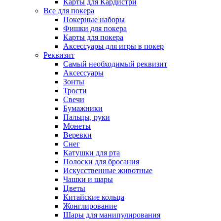
Карты для Кардистри
Все для покера
Покерные наборы
Фишки для покера
Карты для покера
Аксессуары для игры в покер
Реквизит
Самый необходимый реквизит
Аксессуары
Зонты
Трости
Свечи
Бумажники
Пальцы, руки
Монеты
Веревки
Снег
Катушки для рта
Полоски для бросания
Искусственные животные
Чашки и шары
Цветы
Китайские кольца
Жонглирование
Шары для манипулирования