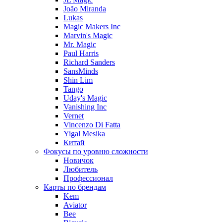
João Miranda
Lukas
Magic Makers Inc
Marvin's Magic
Mr. Magic
Paul Harris
Richard Sanders
SansMinds
Shin Lim
Tango
Uday's Magic
Vanishing Inc
Vernet
Vincenzo Di Fatta
Yigal Mesika
Китай
Фокусы по уровню сложности
Новичок
Любитель
Профессионал
Карты по брендам
Kem
Aviator
Bee