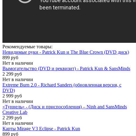
Рекомендуемые товары:
Невидимые руки - Patrick Kun и The Blue Crown (DVD диск)
899 руб
Нет в наличии
Вымогательство (DVD и реквизит) - Patrick Kun & SansMinds
2 299 руб
Нет в наличии
Extreme Burn 2.0 - Richard Sanders (обновленная версия, с
DVD)
2 999 руб
Нет в наличии
«Туннель» - (Диск и приспособления) – Ninh and SansMinds
Creative Lab
2 299 руб
Нет в наличии
Карты Mirage V3 Eclipse - Patrick Kun
899 руб