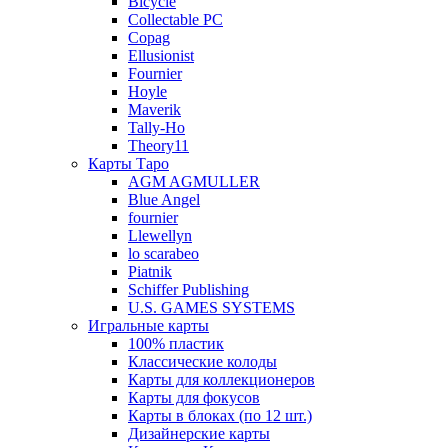
Bicycle
Collectable PC
Copag
Ellusionist
Fournier
Hoyle
Maverik
Tally-Ho
Theory11
Карты Таро
AGM AGMULLER
Blue Angel
fournier
Llewellyn
lo scarabeo
Piatnik
Schiffer Publishing
U.S. GAMES SYSTEMS
Игральные карты
100% пластик
Классические колоды
Карты для коллекционеров
Карты для фокусов
Карты в блоках (по 12 шт.)
Дизайнерские карты