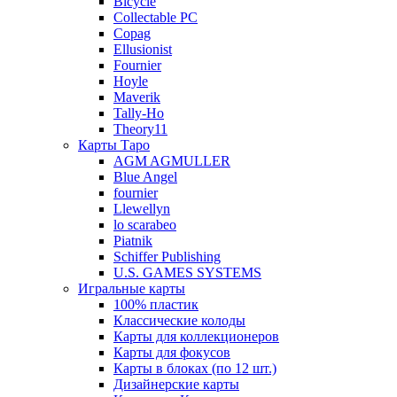
Bicycle
Collectable PC
Copag
Ellusionist
Fournier
Hoyle
Maverik
Tally-Ho
Theory11
Карты Таро
AGM AGMULLER
Blue Angel
fournier
Llewellyn
lo scarabeo
Piatnik
Schiffer Publishing
U.S. GAMES SYSTEMS
Игральные карты
100% пластик
Классические колоды
Карты для коллекционеров
Карты для фокусов
Карты в блоках (по 12 шт.)
Дизайнерские карты