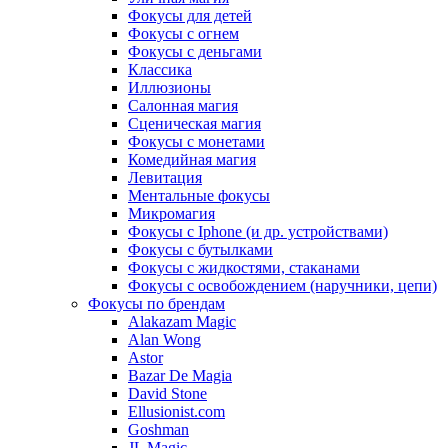
Фокусы для детей
Фокусы с огнем
Фокусы с деньгами
Классика
Иллюзионы
Салонная магия
Сценическая магия
Фокусы с монетами
Комедийная магия
Левитация
Ментальные фокусы
Микромагия
Фокусы с Iphone (и др. устройствами)
Фокусы с бутылками
Фокусы с жидкостями, стаканами
Фокусы с освобождением (наручники, цепи)
Фокусы по брендам
Alakazam Magic
Alan Wong
Astor
Bazar De Magia
David Stone
Ellusionist.com
Goshman
JL Magic