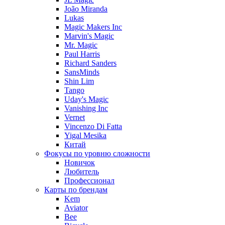
João Miranda
Lukas
Magic Makers Inc
Marvin's Magic
Mr. Magic
Paul Harris
Richard Sanders
SansMinds
Shin Lim
Tango
Uday's Magic
Vanishing Inc
Vernet
Vincenzo Di Fatta
Yigal Mesika
Китай
Фокусы по уровню сложности
Новичок
Любитель
Профессионал
Карты по брендам
Kem
Aviator
Bee