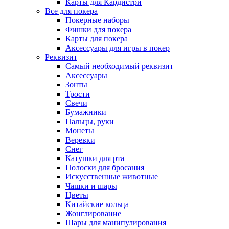
Карты для Кардистри
Все для покера
Покерные наборы
Фишки для покера
Карты для покера
Аксессуары для игры в покер
Реквизит
Самый необходимый реквизит
Аксессуары
Зонты
Трости
Свечи
Бумажники
Пальцы, руки
Монеты
Веревки
Снег
Катушки для рта
Полоски для бросания
Искусственные животные
Чашки и шары
Цветы
Китайские кольца
Жонглирование
Шары для манипулирования