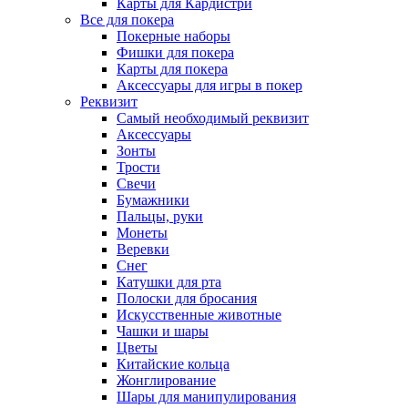
Карты для Кардистри
Все для покера
Покерные наборы
Фишки для покера
Карты для покера
Аксессуары для игры в покер
Реквизит
Самый необходимый реквизит
Аксессуары
Зонты
Трости
Свечи
Бумажники
Пальцы, руки
Монеты
Веревки
Снег
Катушки для рта
Полоски для бросания
Искусственные животные
Чашки и шары
Цветы
Китайские кольца
Жонглирование
Шары для манипулирования