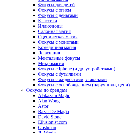
Фокусы для детей
Фокусы с огнем
Фокусы с деньгами
Классика
Иллюзионы
Салонная магия
Сценическая магия
Фокусы с монетами
Комедийная магия
Левитация
Ментальные фокусы
Микромагия
Фокусы с Iphone (и др. устройствами)
Фокусы с бутылками
Фокусы с жидкостями, стаканами
Фокусы с освобождением (наручники, цепи)
Фокусы по брендам
Alakazam Magic
Alan Wong
Astor
Bazar De Magia
David Stone
Ellusionist.com
Goshman
JL Magic