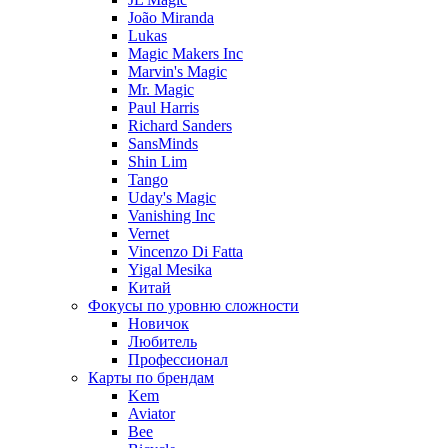
João Miranda
Lukas
Magic Makers Inc
Marvin's Magic
Mr. Magic
Paul Harris
Richard Sanders
SansMinds
Shin Lim
Tango
Uday's Magic
Vanishing Inc
Vernet
Vincenzo Di Fatta
Yigal Mesika
Китай
Фокусы по уровню сложности
Новичок
Любитель
Профессионал
Карты по брендам
Kem
Aviator
Bee