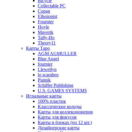
Bicycle
Collectable PC
Copag
Ellusionist
Fournier
Hoyle
Maverik
Tally-Ho
Theory11
Карты Таро
AGM AGMULLER
Blue Angel
fournier
Llewellyn
lo scarabeo
Piatnik
Schiffer Publishing
U.S. GAMES SYSTEMS
Игральные карты
100% пластик
Классические колоды
Карты для коллекционеров
Карты для фокусов
Карты в блоках (по 12 шт.)
Дизайнерские карты