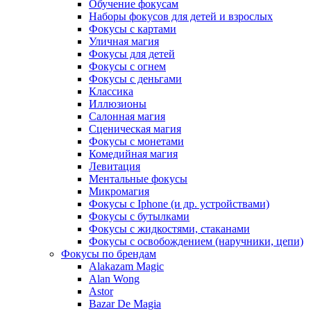
Обучение фокусам
Наборы фокусов для детей и взрослых
Фокусы с картами
Уличная магия
Фокусы для детей
Фокусы с огнем
Фокусы с деньгами
Классика
Иллюзионы
Салонная магия
Сценическая магия
Фокусы с монетами
Комедийная магия
Левитация
Ментальные фокусы
Микромагия
Фокусы с Iphone (и др. устройствами)
Фокусы с бутылками
Фокусы с жидкостями, стаканами
Фокусы с освобождением (наручники, цепи)
Фокусы по брендам
Alakazam Magic
Alan Wong
Astor
Bazar De Magia