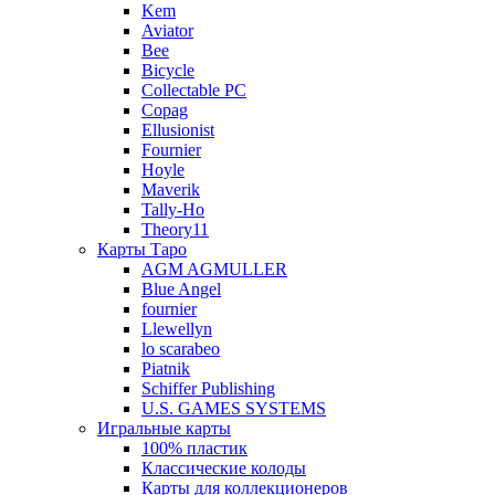
Kem
Aviator
Bee
Bicycle
Collectable PC
Copag
Ellusionist
Fournier
Hoyle
Maverik
Tally-Ho
Theory11
Карты Таро
AGM AGMULLER
Blue Angel
fournier
Llewellyn
lo scarabeo
Piatnik
Schiffer Publishing
U.S. GAMES SYSTEMS
Игральные карты
100% пластик
Классические колоды
Карты для коллекционеров