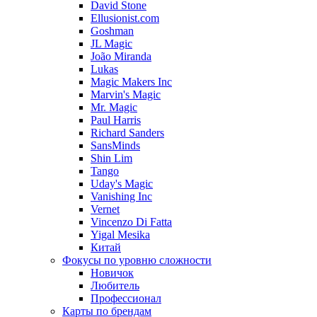
David Stone
Ellusionist.com
Goshman
JL Magic
João Miranda
Lukas
Magic Makers Inc
Marvin's Magic
Mr. Magic
Paul Harris
Richard Sanders
SansMinds
Shin Lim
Tango
Uday's Magic
Vanishing Inc
Vernet
Vincenzo Di Fatta
Yigal Mesika
Китай
Фокусы по уровню сложности
Новичок
Любитель
Профессионал
Карты по брендам