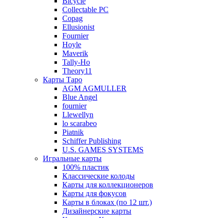
Bicycle
Collectable PC
Copag
Ellusionist
Fournier
Hoyle
Maverik
Tally-Ho
Theory11
Карты Таро
AGM AGMULLER
Blue Angel
fournier
Llewellyn
lo scarabeo
Piatnik
Schiffer Publishing
U.S. GAMES SYSTEMS
Игральные карты
100% пластик
Классические колоды
Карты для коллекционеров
Карты для фокусов
Карты в блоках (по 12 шт.)
Дизайнерские карты