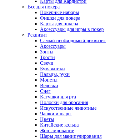
Карты для Кардистри
Все для покера
Покерные наборы
Фишки для покера
Карты для покера
Аксессуары для игры в покер
Реквизит
Самый необходимый реквизит
Аксессуары
Зонты
Трости
Свечи
Бумажники
Пальцы, руки
Монеты
Веревки
Снег
Катушки для рта
Полоски для бросания
Искусственные животные
Чашки и шары
Цветы
Китайские кольца
Жонглирование
Шары для манипулирования