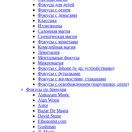
Фокусы для детей
Фокусы с огнем
Фокусы с деньгами
Классика
Иллюзионы
Салонная магия
Сценическая магия
Фокусы с монетами
Комедийная магия
Левитация
Ментальные фокусы
Микромагия
Фокусы с Iphone (и др. устройствами)
Фокусы с бутылками
Фокусы с жидкостями, стаканами
Фокусы с освобождением (наручники, цепи)
Фокусы по брендам
Alakazam Magic
Alan Wong
Astor
Bazar De Magia
David Stone
Ellusionist.com
Goshman
JL Magic