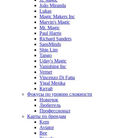
João Miranda
Lukas
Magic Makers Inc
Marvin's Magic
Mr. Magic
Paul Harris
Richard Sanders
SansMinds
Shin Lim
Tango
Uday's Magic
Vanishing Inc
Vernet
Vincenzo Di Fatta
Yigal Mesika
Китай
Фокусы по уровню сложности
Новичок
Любитель
Профессионал
Карты по брендам
Kem
Aviator
Bee