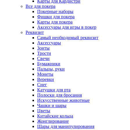
Карты для Кардистри
Все для покера
Покерные наборы
Фишки для покера
Карты для покера
Аксессуары для игры в покер
Реквизит
Самый необходимый реквизит
Аксессуары
Зонты
Трости
Свечи
Бумажники
Пальцы, руки
Монеты
Веревки
Снег
Катушки для рта
Полоски для бросания
Искусственные животные
Чашки и шары
Цветы
Китайские кольца
Жонглирование
Шары для манипулирования