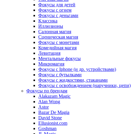
Фокусы для детей
Фокусы с огнем
Фокусы с деньгами
Классика
Иллюзионы
Салонная магия
Сценическая магия
Фокусы с монетами
Комедийная магия
Левитация
Ментальные фокусы
Микромагия
Фокусы с Iphone (и др. устройствами)
Фокусы с бутылками
Фокусы с жидкостями, стаканами
Фокусы с освобождением (наручники, цепи)
Фокусы по брендам
Alakazam Magic
Alan Wong
Astor
Bazar De Magia
David Stone
Ellusionist.com
Goshman
JL Magic