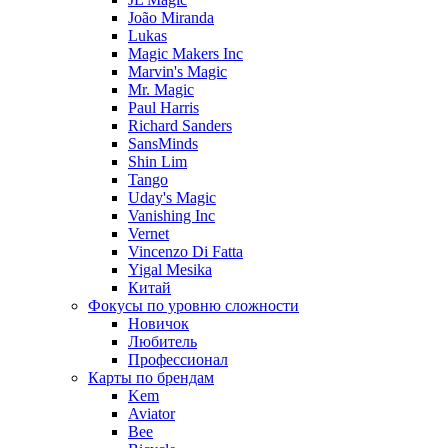
João Miranda
Lukas
Magic Makers Inc
Marvin's Magic
Mr. Magic
Paul Harris
Richard Sanders
SansMinds
Shin Lim
Tango
Uday's Magic
Vanishing Inc
Vernet
Vincenzo Di Fatta
Yigal Mesika
Китай
Фокусы по уровню сложности
Новичок
Любитель
Профессионал
Карты по брендам
Kem
Aviator
Bee