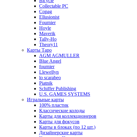
Bicycle
Collectable PC
Copag
Ellusionist
Fournier
Hoyle
Maverik
Tally-Ho
Theory11
Карты Таро
AGM AGMULLER
Blue Angel
fournier
Llewellyn
lo scarabeo
Piatnik
Schiffer Publishing
U.S. GAMES SYSTEMS
Игральные карты
100% пластик
Классические колоды
Карты для коллекционеров
Карты для фокусов
Карты в блоках (по 12 шт.)
Дизайнерские карты