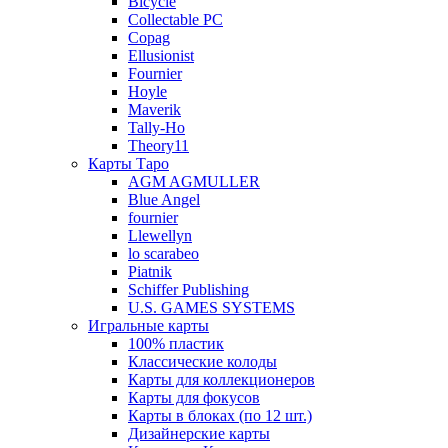
Bicycle
Collectable PC
Copag
Ellusionist
Fournier
Hoyle
Maverik
Tally-Ho
Theory11
Карты Таро
AGM AGMULLER
Blue Angel
fournier
Llewellyn
lo scarabeo
Piatnik
Schiffer Publishing
U.S. GAMES SYSTEMS
Игральные карты
100% пластик
Классические колоды
Карты для коллекционеров
Карты для фокусов
Карты в блоках (по 12 шт.)
Дизайнерские карты