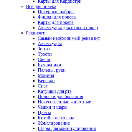
Карты для Кардистри
Все для покера
Покерные наборы
Фишки для покера
Карты для покера
Аксессуары для игры в покер
Реквизит
Самый необходимый реквизит
Аксессуары
Зонты
Трости
Свечи
Бумажники
Пальцы, руки
Монеты
Веревки
Снег
Катушки для рта
Полоски для бросания
Искусственные животные
Чашки и шары
Цветы
Китайские кольца
Жонглирование
Шары для манипулирования