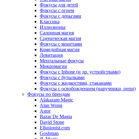
Фокусы для детей
Фокусы с огнем
Фокусы с деньгами
Классика
Иллюзионы
Салонная магия
Сценическая магия
Фокусы с монетами
Комедийная магия
Левитация
Ментальные фокусы
Микромагия
Фокусы с Iphone (и др. устройствами)
Фокусы с бутылками
Фокусы с жидкостями, стаканами
Фокусы с освобождением (наручники, цепи)
Фокусы по брендам
Alakazam Magic
Alan Wong
Astor
Bazar De Magia
David Stone
Ellusionist.com
Goshman
JL Magic