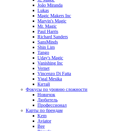
João Miranda
Lukas
Magic Makers Inc
Marvin's Magic
Mr. Magic
Paul Harris
Richard Sanders
SansMinds
Shin Lim
Tango
Uday's Magic
Vanishing Inc
Vernet
Vincenzo Di Fatta
Yigal Mesika
Китай
Фокусы по уровню сложности
Новичок
Любитель
Профессионал
Карты по брендам
Kem
Aviator
Bee