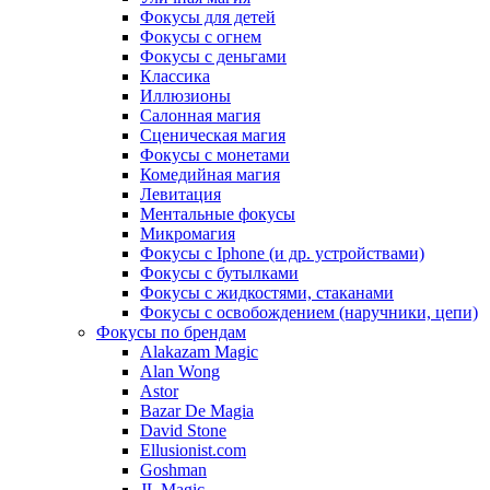
Фокусы для детей
Фокусы с огнем
Фокусы с деньгами
Классика
Иллюзионы
Салонная магия
Сценическая магия
Фокусы с монетами
Комедийная магия
Левитация
Ментальные фокусы
Микромагия
Фокусы с Iphone (и др. устройствами)
Фокусы с бутылками
Фокусы с жидкостями, стаканами
Фокусы с освобождением (наручники, цепи)
Фокусы по брендам
Alakazam Magic
Alan Wong
Astor
Bazar De Magia
David Stone
Ellusionist.com
Goshman
JL Magic