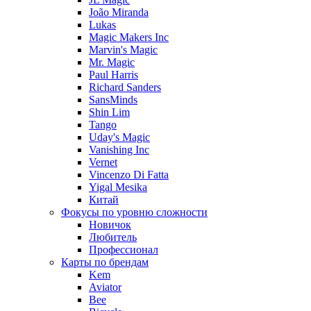
João Miranda
Lukas
Magic Makers Inc
Marvin's Magic
Mr. Magic
Paul Harris
Richard Sanders
SansMinds
Shin Lim
Tango
Uday's Magic
Vanishing Inc
Vernet
Vincenzo Di Fatta
Yigal Mesika
Китай
Фокусы по уровню сложности
Новичок
Любитель
Профессионал
Карты по брендам
Kem
Aviator
Bee