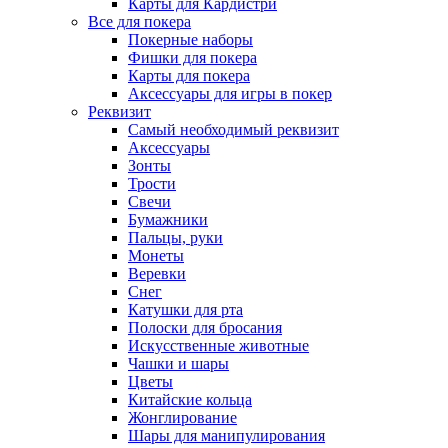
Карты для Кардистри
Все для покера
Покерные наборы
Фишки для покера
Карты для покера
Аксессуары для игры в покер
Реквизит
Самый необходимый реквизит
Аксессуары
Зонты
Трости
Свечи
Бумажники
Пальцы, руки
Монеты
Веревки
Снег
Катушки для рта
Полоски для бросания
Искусственные животные
Чашки и шары
Цветы
Китайские кольца
Жонглирование
Шары для манипулирования