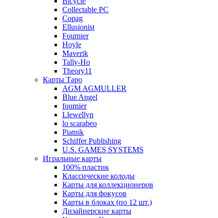
Bicycle
Collectable PC
Copag
Ellusionist
Fournier
Hoyle
Maverik
Tally-Ho
Theory11
Карты Таро
AGM AGMULLER
Blue Angel
fournier
Llewellyn
lo scarabeo
Piatnik
Schiffer Publishing
U.S. GAMES SYSTEMS
Игральные карты
100% пластик
Классические колоды
Карты для коллекционеров
Карты для фокусов
Карты в блоках (по 12 шт.)
Дизайнерские карты