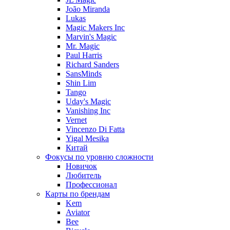
João Miranda
Lukas
Magic Makers Inc
Marvin's Magic
Mr. Magic
Paul Harris
Richard Sanders
SansMinds
Shin Lim
Tango
Uday's Magic
Vanishing Inc
Vernet
Vincenzo Di Fatta
Yigal Mesika
Китай
Фокусы по уровню сложности
Новичок
Любитель
Профессионал
Карты по брендам
Kem
Aviator
Bee