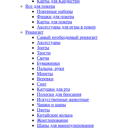
Карты для Кардистри
Все для покера
Покерные наборы
Фишки для покера
Карты для покера
Аксессуары для игры в покер
Реквизит
Самый необходимый реквизит
Аксессуары
Зонты
Трости
Свечи
Бумажники
Пальцы, руки
Монеты
Веревки
Снег
Катушки для рта
Полоски для бросания
Искусственные животные
Чашки и шары
Цветы
Китайские кольца
Жонглирование
Шары для манипулирования