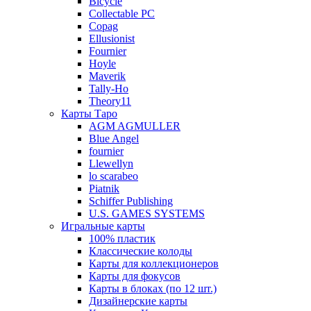
Bicycle
Collectable PC
Copag
Ellusionist
Fournier
Hoyle
Maverik
Tally-Ho
Theory11
Карты Таро
AGM AGMULLER
Blue Angel
fournier
Llewellyn
lo scarabeo
Piatnik
Schiffer Publishing
U.S. GAMES SYSTEMS
Игральные карты
100% пластик
Классические колоды
Карты для коллекционеров
Карты для фокусов
Карты в блоках (по 12 шт.)
Дизайнерские карты