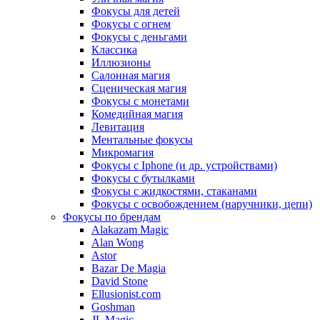
Фокусы для детей
Фокусы с огнем
Фокусы с деньгами
Классика
Иллюзионы
Салонная магия
Сценическая магия
Фокусы с монетами
Комедийная магия
Левитация
Ментальные фокусы
Микромагия
Фокусы с Iphone (и др. устройствами)
Фокусы с бутылками
Фокусы с жидкостями, стаканами
Фокусы с освобождением (наручники, цепи)
Фокусы по брендам
Alakazam Magic
Alan Wong
Astor
Bazar De Magia
David Stone
Ellusionist.com
Goshman
JL Magic