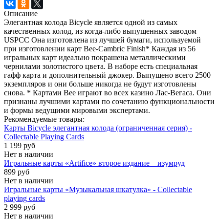
Описание
Элегантная колода Bicycle является одной из самых
качественных колод, из когда-либо выпущенных заводом
USPCC Она изготовлена из лучшей бумаги, используемой
при изготовлении карт Bee-Cambric Finish* Каждая из 56
игральных карт идеально покрашена металлическими
чернилами золотистого цвета. В наборе есть специальная
гафф карта и дополнительный джокер. Выпущено всего 2500
экземпляров и они больше никогда не будут изготовлены
снова. * Картами Bee играют во всех казино Лас-Вегаса. Они
признаны лучшими картами по сочетанию функциональности
и формы ведущими мировыми экспертами.
Рекомендуемые товары:
Карты Bicycle элегантная колода (ограниченная серия) -
Collectable Playing Cards
1 199 руб
Нет в наличии
Игральные карты «Artifice» второе издание – изумруд
899 руб
Нет в наличии
Игральные карты «Музыкальная шкатулка» - Collectable
playing cards
2 999 руб
Нет в наличии