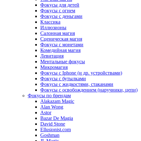
Фокусы для детей
Фокусы с огнем
Фокусы с деньгами
Классика
Иллюзионы
Салонная магия
Сценическая магия
Фокусы с монетами
Комедийная магия
Левитация
Ментальные фокусы
Микромагия
Фокусы с Iphone (и др. устройствами)
Фокусы с бутылками
Фокусы с жидкостями, стаканами
Фокусы с освобождением (наручники, цепи)
Фокусы по брендам
Alakazam Magic
Alan Wong
Astor
Bazar De Magia
David Stone
Ellusionist.com
Goshman
JL Magic