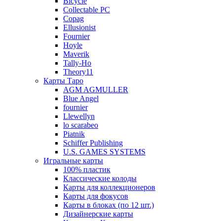
Bicycle
Collectable PC
Copag
Ellusionist
Fournier
Hoyle
Maverik
Tally-Ho
Theory11
Карты Таро
AGM AGMULLER
Blue Angel
fournier
Llewellyn
lo scarabeo
Piatnik
Schiffer Publishing
U.S. GAMES SYSTEMS
Игральные карты
100% пластик
Классические колоды
Карты для коллекционеров
Карты для фокусов
Карты в блоках (по 12 шт.)
Дизайнерские карты