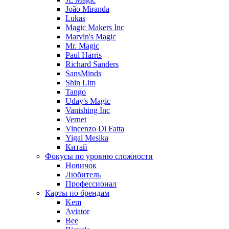
João Miranda
Lukas
Magic Makers Inc
Marvin's Magic
Mr. Magic
Paul Harris
Richard Sanders
SansMinds
Shin Lim
Tango
Uday's Magic
Vanishing Inc
Vernet
Vincenzo Di Fatta
Yigal Mesika
Китай
Фокусы по уровню сложности
Новичок
Любитель
Профессионал
Карты по брендам
Kem
Aviator
Bee