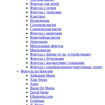
Фокусы для детей
Фокусы с огнем
Фокусы с деньгами
Классика
Иллюзионы
Салонная магия
Сценическая магия
Фокусы с монетами
Комедийная магия
Левитация
Ментальные фокусы
Микромагия
Фокусы с Iphone (и др. устройствами)
Фокусы с бутылками
Фокусы с жидкостями, стаканами
Фокусы с освобождением (наручники, цепи)
Фокусы по брендам
Alakazam Magic
Alan Wong
Astor
Bazar De Magia
David Stone
Ellusionist.com
Goshman
JL Magic