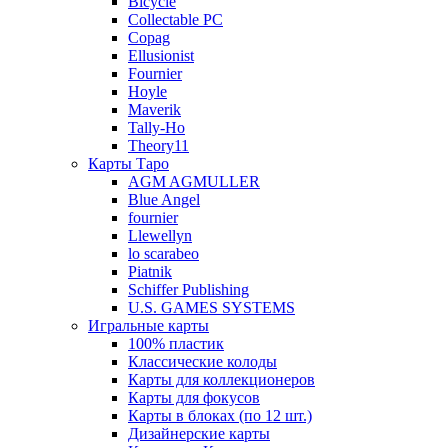
Bicycle
Collectable PC
Copag
Ellusionist
Fournier
Hoyle
Maverik
Tally-Ho
Theory11
Карты Таро
AGM AGMULLER
Blue Angel
fournier
Llewellyn
lo scarabeo
Piatnik
Schiffer Publishing
U.S. GAMES SYSTEMS
Игральные карты
100% пластик
Классические колоды
Карты для коллекционеров
Карты для фокусов
Карты в блоках (по 12 шт.)
Дизайнерские карты