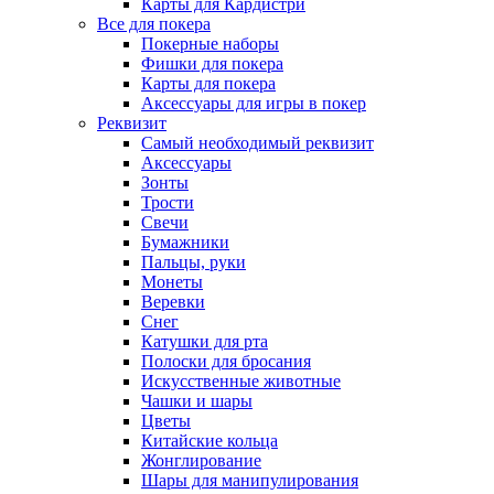
Карты для Кардистри
Все для покера
Покерные наборы
Фишки для покера
Карты для покера
Аксессуары для игры в покер
Реквизит
Самый необходимый реквизит
Аксессуары
Зонты
Трости
Свечи
Бумажники
Пальцы, руки
Монеты
Веревки
Снег
Катушки для рта
Полоски для бросания
Искусственные животные
Чашки и шары
Цветы
Китайские кольца
Жонглирование
Шары для манипулирования