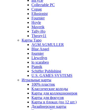
Bicycle
Collectable PC
Copag
Ellusionist
Fournier
Hoyle
Maverik
Tally-Ho
Theory11
Карты Таро
AGM AGMULLER
Blue Angel
fournier
Llewellyn
lo scarabeo
Piatnik
Schiffer Publishing
U.S. GAMES SYSTEMS
Игральные карты
100% пластик
Классические колоды
Карты для коллекционеров
Карты для фокусов
Карты в блоках (по 12 шт.)
Дизайнерские карты