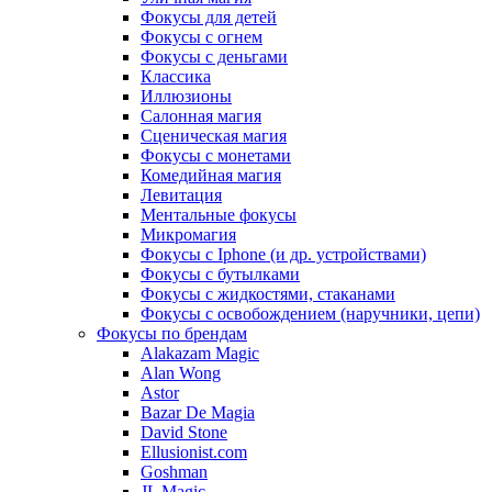
Фокусы для детей
Фокусы с огнем
Фокусы с деньгами
Классика
Иллюзионы
Салонная магия
Сценическая магия
Фокусы с монетами
Комедийная магия
Левитация
Ментальные фокусы
Микромагия
Фокусы с Iphone (и др. устройствами)
Фокусы с бутылками
Фокусы с жидкостями, стаканами
Фокусы с освобождением (наручники, цепи)
Фокусы по брендам
Alakazam Magic
Alan Wong
Astor
Bazar De Magia
David Stone
Ellusionist.com
Goshman
JL Magic