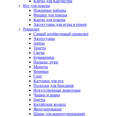
Карты для Кардистри
Все для покера
Покерные наборы
Фишки для покера
Карты для покера
Аксессуары для игры в покер
Реквизит
Самый необходимый реквизит
Аксессуары
Зонты
Трости
Свечи
Бумажники
Пальцы, руки
Монеты
Веревки
Снег
Катушки для рта
Полоски для бросания
Искусственные животные
Чашки и шары
Цветы
Китайские кольца
Жонглирование
Шары для манипулирования