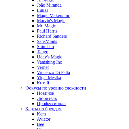
João Miranda
Lukas
Magic Makers Inc
Marvin's Magic
Mr. Magic
Paul Harris
Richard Sanders
SansMinds
Shin Lim
Tango
Uday's Magic
Vanishing Inc
Vernet
Vincenzo Di Fatta
Yigal Mesika
Китай
Фокусы по уровню сложности
Новичок
Любитель
Профессионал
Карты по брендам
Kem
Aviator
Bee