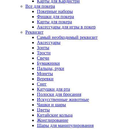
Карты для Кардистри
Все для покера
Покерные наборы
Фишки для покера
Карты для покера
Аксессуары для игры в покер
Реквизит
Самый необходимый реквизит
Аксессуары
Зонты
Трости
Свечи
Бумажники
Пальцы, руки
Монеты
Веревки
Снег
Катушки для рта
Полоски для бросания
Искусственные животные
Чашки и шары
Цветы
Китайские кольца
Жонглирование
Шары для манипулирования