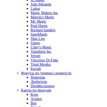
João Miranda
Lukas
Magic Makers Inc
Marvin's Magic
Mr. Magic
Paul Harris
Richard Sanders
SansMinds
Shin Lim
Tango
Uday's Magic
Vanishing Inc
Vernet
Vincenzo Di Fatta
Yigal Mesika
Китай
Фокусы по уровню сложности
Новичок
Любитель
Профессионал
Карты по брендам
Kem
Aviator
Bee