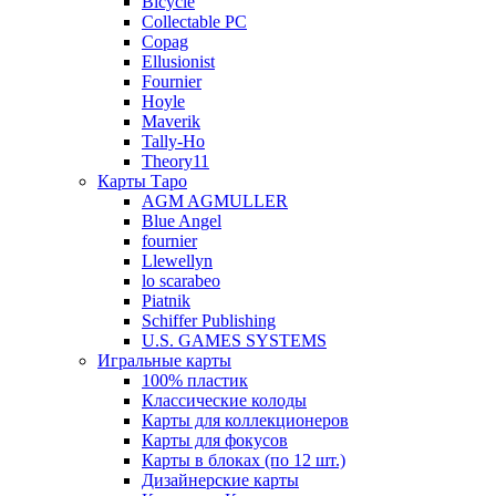
Bicycle
Collectable PC
Copag
Ellusionist
Fournier
Hoyle
Maverik
Tally-Ho
Theory11
Карты Таро
AGM AGMULLER
Blue Angel
fournier
Llewellyn
lo scarabeo
Piatnik
Schiffer Publishing
U.S. GAMES SYSTEMS
Игральные карты
100% пластик
Классические колоды
Карты для коллекционеров
Карты для фокусов
Карты в блоках (по 12 шт.)
Дизайнерские карты