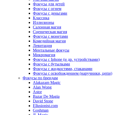
Фокусы для детей
Фокусы с огнем
Фокусы с деньгами
Классика
Иллюзионы
Салонная магия
Сценическая магия
Фокусы с монетами
Комедийная магия
Левитация
Ментальные фокусы
Микромагия
Фокусы с Iphone (и др. устройствами)
Фокусы с бутылками
Фокусы с жидкостями, стаканами
Фокусы с освобождением (наручники, цепи)
Фокусы по брендам
Alakazam Magic
Alan Wong
Astor
Bazar De Magia
David Stone
Ellusionist.com
Goshman
JL Magic